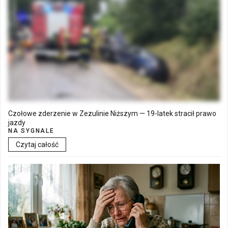
19 Cze
Walne Zgromadzenie w SM "Batory" już 19 czerwca w Łęcznej
18 Cze
Czołowe zderzenie w Zezulinie Niższym — 19-latek stracił prawo
jazdy
NA SYGNALE
Czytaj całość