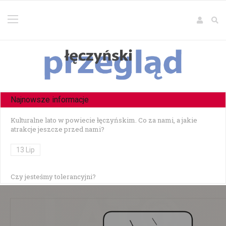
Najnowsze informacje
Kulturalne lato w powiecie łęczyńskim. Co za nami, a jakie
atrakcje jeszcze przed nami?
13 Lip
Czy jesteśmy tolerancyjni?
10 Lip
Czołowe zderzenie w Zezulinie Niższym — 19-latek stracił