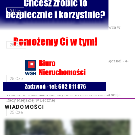
01 Lip
Gminne Zawody Sportowo-Pożarnicze OSP — 28 czerwca w
Parku Podzamcze
25 Cze
XXVII Festiwal Kapel Ulicznych i Podwórkowych w Łęcznej - 4-
5 lipca w Parku na Podzamczu
25 Cze
Włodarski z absolutorium czy bez? 29 czerwca ważna sesja
Rady Miejskiej w Łęcznej
WIADOMOŚCI
25 Cze
Bezpłatna mammografia w Cycowie