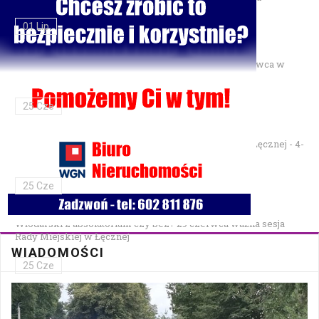
01 Lip
Gminne Zawody Sportowo-Pożarnicze OSP — 28 czerwca w
Parku Podzamcze
25 Cze
XXVII Festiwal Kapel Ulicznych i Podwórkowych w Łęcznej - 4-
5 lipca w Parku na Podzamczu
25 Cze
Włodarski z absolutorium czy bez? 29 czerwca ważna sesja
Rady Miejskiej w Łęcznej
WIADOMOŚCI
25 Cze
Bezpłatna mammografia w Cycowie