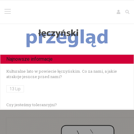
Najnowsze informacje
Kulturalne lato w powiecie łęczyńskim. Co za nami, a jakie
atrakcje jeszcze przed nami?
13 Lip
Czy jesteśmy tolerancyjni?
10 Lip
Czołowe zderzenie w Zezulinie Niższym — 19-latek stracił