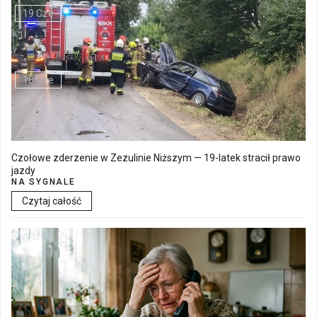
19 Cze
Walne Zgromadzenie w SM "Batory" już 19 czerwca w Łęcznej
18 Cze
Czołowe zderzenie w Zezulinie Niższym — 19-latek stracił prawo
jazdy
NA SYGNALE
Czytaj całość