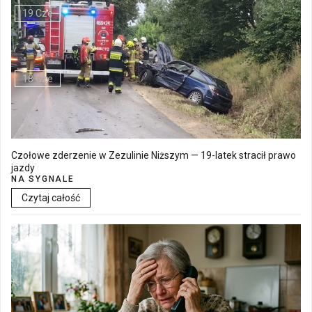
19 Cze
Walne Zgromadzenie w SM "Batory" już 19 czerwca w Łęcznej
18 Cze
Czołowe zderzenie w Zezulinie Niższym — 19-latek stracił prawo
jazdy
NA SYGNALE
Czytaj całość