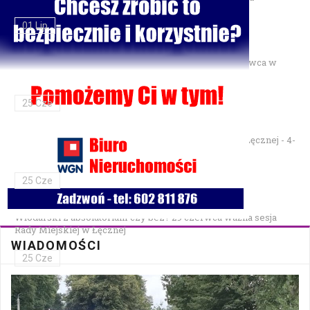
01 Lip
Gminne Zawody Sportowo-Pożarnicze OSP — 28 czerwca w
Parku Podzamcze
25 Cze
XXVII Festiwal Kapel Ulicznych i Podwórkowych w Łęcznej - 4-
5 lipca w Parku na Podzamczu
25 Cze
Włodarski z absolutorium czy bez? 29 czerwca ważna sesja
Rady Miejskiej w Łęcznej
WIADOMOŚCI
25 Cze
Bezpłatna mammografia w Cycowie