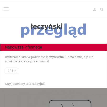
Najnowsze informacje
Kulturalne lato w powiecie łęczyńskim. Co za nami, a jakie
atrakcje jeszcze przed nami?
13 Lip
Czy jesteśmy tolerancyjni?
10 Lip
Czołowe zderzenie w Zezulinie Niższym — 19-latek stracił