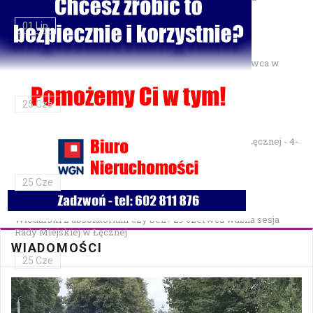
01 Lip
Gminne Zawody Sportowo-Pożarnicze OSP — 28 czerwca w
Parku Podzamcze
25 Cze
XXVII Festiwal Kapel Ulicznych i Podwórkowych w Łęcznej - 4-
5 lipca w Parku na Podzamczu
25 Cze
Włodarski z absolutorium czy bez? 29 czerwca ważna sesja
Rady Miejskiej w Łęcznej
WIADOMOŚCI
25 Cze
Bezpłatna mammografia w Cycowie