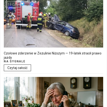
19 Cze
Walne Zgromadzenie w SM "Batory" już 19 czerwca w Łęcznej
18 Cze
Czołowe zderzenie w Zezulinie Niższym — 19-latek stracił prawo
jazdy
NA SYGNALE
Czytaj całość