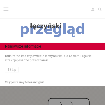
Najnowsze informacje
Kulturalne lato w powiecie łęczyńskim. Co za nami, a jakie
atrakcje jeszcze przed nami?
13 Lip
Czy jesteśmy tolerancyjni?
10 Lip
Czołowe zderzenie w Zezulinie Niższym — 19-latek stracił