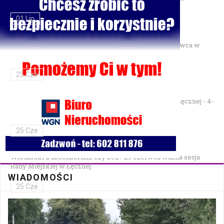
01 Lip
Gminne Zawody Sportowo-Pożarnicze OSP — 28 czerwca w
Parku Podzamcze
25 Cze
XXVII Festiwal Kapel Ulicznych i Podwórkowych w Łęcznej - 4-
5 lipca w Parku na Podzamczu
25 Cze
Włodarski z absolutorium czy bez? 29 czerwca ważna sesja
Rady Miejskiej w Łęcznej
WIADOMOŚCI
25 Cze
Bezpłatna mammografia w Cycowie