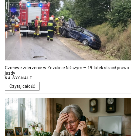
19 Cze
Walne Zgromadzenie w SM "Batory" już 19 czerwca w Łęcznej
18 Cze
Czołowe zderzenie w Zezulinie Niższym — 19-latek stracił prawo
jazdy
NA SYGNALE
Czytaj całość