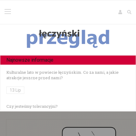
Najnowsze informacje
Kulturalne lato w powiecie łęczyńskim. Co za nami, a jakie
atrakcje jeszcze przed nami?
13 Lip
Czy jesteśmy tolerancyjni?
10 Lip
Czołowe zderzenie w Zezulinie Niższym — 19-latek stracił