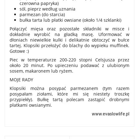
czerowna papryka)
sól, pieprz według uznania
parmezan (do starcia)
bułka tarta lub płatki owsiane (około 1/4 szklanki)
Połączyć mięsa oraz pozostałe składniki w misce i
dokładnie wyrobić na gładką masę. Uformować w
dłoniach niewielkie kulki i delikatnie obtoczyć w bułce
tartej. Klopsiki przełożyć do blachy do wypieku muffinek.
Gotowe :)
Piec w temperaturze
200-220 stopni Celsjusza przez
około
20 minut. Po upieczeniu podawać z ulubionym
sosem, makaronem lub ryżem.
MOJE RADY
Klopsiki można posypać parmezanem (tym razem
posypałam ziołami, które mi się niestety troszkę
przypiekły). Bułkę tartą polecam zastąpić drobnymi
płatkami owsianymi.
www.evaslowlife.pl