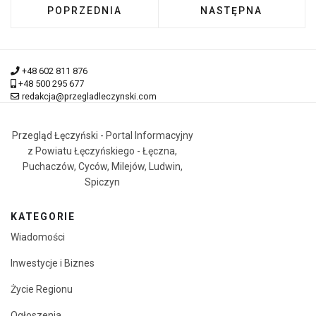
POPRZEDNIA STRONA: PROSTA DOMOWA SZARL
NASTĘPNA STRONA:
POPRZEDNIA
NASTĘPNA
+48 602 811 876
+48 500 295 677
redakcja@przegladleczynski.com
Przegląd Łęczyński - Portal Informacyjny
z Powiatu Łęczyńskiego - Łęczna,
Puchaczów, Cyców, Milejów, Ludwin,
Spiczyn
KATEGORIE
Wiadomości
Inwestycje i Biznes
Życie Regionu
Ogłoszenia