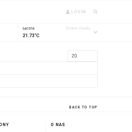
LOGIN
Łęczna
Broken Clouds
21.73°C
Pokaż #
BACK TO TOP
ONY
O NAS