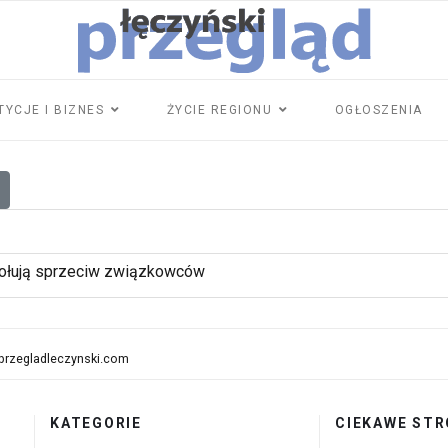
TYCJE I BIZNES
ŻYCIE REGIONU
OGŁOSZENIA
wołują sprzeciw związkowców
przegladleczynski.com
KATEGORIE
CIEKAWE STR