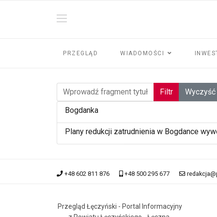
PRZEGLĄD
WIADOMOŚCI
INWES
Wprowadź fragment tytułu
Filtr
Wyczyść
Bogdanka
Plany redukcji zatrudnienia w Bogdance wy
+48 602 811 876
+48 500 295 677
redakcja@
Przegląd Łęczyński - Portal Informacyjny