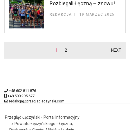
Rozbiegali Łęczną – znowu!
REDAKCJA
19 MARZEC 2025
1
2
NEXT
+48 602 811 876
+48 500 295 677
redakcja@przegladleczynski.com
Przegląd Łęczyński - Portal Informacyjny
z Powiatu Łęczyńskiego - Łęczna,
Puchaczów, Cyców, Milejów, Ludwin,