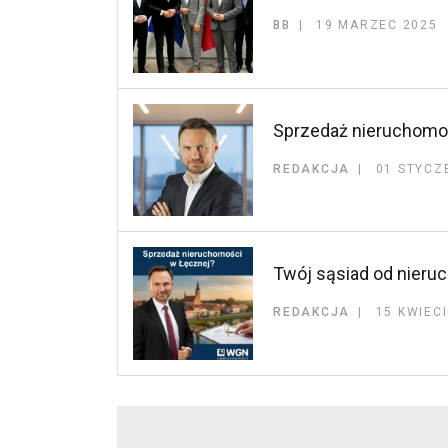
BB
19 MARZEC 2025
Sprzedaż nieruchomoś
REDAKCJA
01 STYCZ
Twój sąsiad od nier
REDAKCJA
15 KWIEC