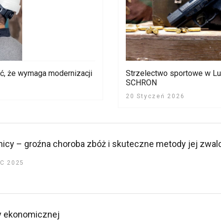
ać, że wymaga modernizacji
Strzelectwo sportowe w Lu
SCHRON
20 Styczeń 2026
icy – groźna choroba zbóż i skuteczne metody jej zwal
C 2025
fy ekonomicznej