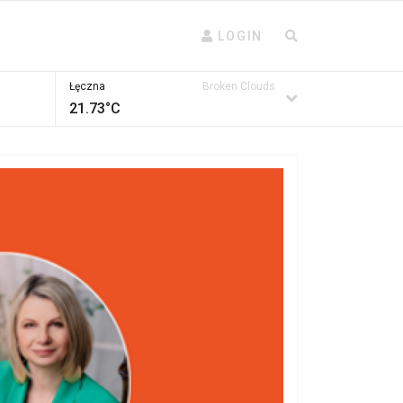
LOGIN
Łęczna
Broken Clouds
21.73°C