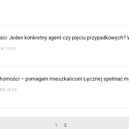
ci: Jeden konkretny agent czy pięciu przypadkowych? Wy
EŃ 2025
uchomości – pomagam mieszkańcom Łęcznej spełniać 
IEŃ 2024
1
2