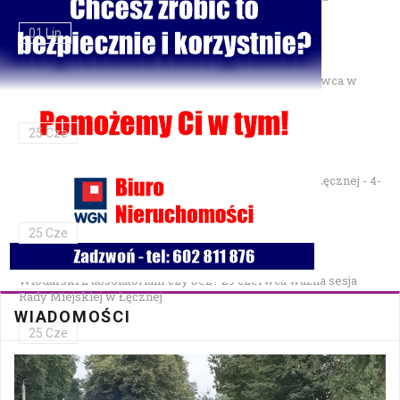
01 Lip
Gminne Zawody Sportowo-Pożarnicze OSP — 28 czerwca w
Parku Podzamcze
25 Cze
XXVII Festiwal Kapel Ulicznych i Podwórkowych w Łęcznej - 4-
5 lipca w Parku na Podzamczu
25 Cze
Włodarski z absolutorium czy bez? 29 czerwca ważna sesja
Rady Miejskiej w Łęcznej
WIADOMOŚCI
25 Cze
Bezpłatna mammografia w Cycowie