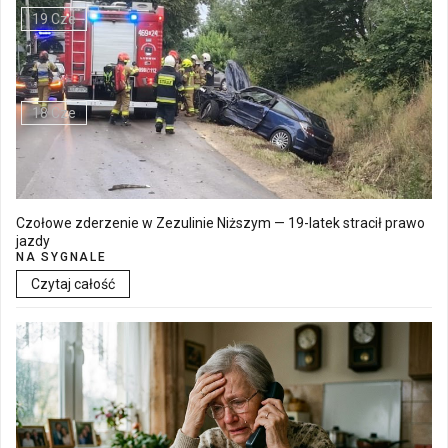
19 Cze
Walne Zgromadzenie w SM "Batory" już 19 czerwca w Łęcznej
18 Cze
Czołowe zderzenie w Zezulinie Niższym — 19-latek stracił prawo
jazdy
NA SYGNALE
Czytaj całość