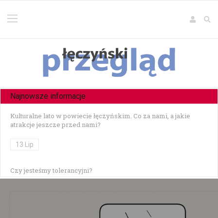
Najnowsze informacje
Kulturalne lato w powiecie łęczyńskim. Co za nami, a jakie
atrakcje jeszcze przed nami?
13 Lip
Czy jesteśmy tolerancyjni?
10 Lip
Czołowe zderzenie w Zezulinie Niższym — 19-latek stracił