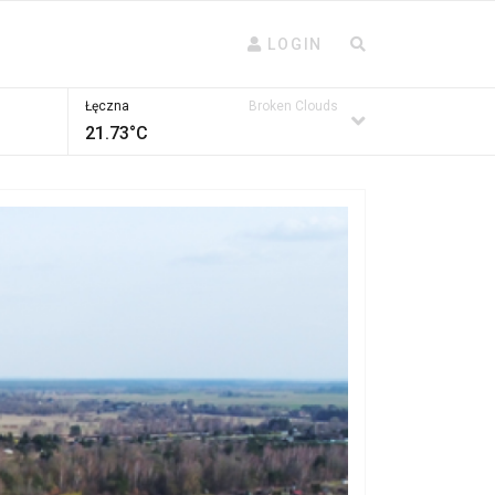
LOGIN
Łęczna
Broken Clouds
21.73°C