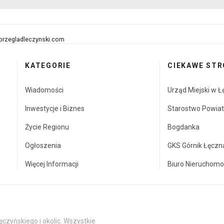
przegladleczynski.com
KATEGORIE
CIEKAWE STR
Wiadomości
Urząd Miejski w Ł
Inwestycje i Biznes
Starostwo Powia
Życie Regionu
Bogdanka
Ogłoszenia
GKS Górnik Łęczn
Więcej Informacji
Biuro Nieruchomo
czyńskiego i okolic. Wszystkie