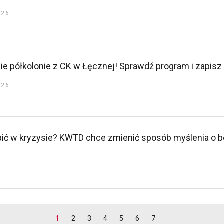
026
nie półkolonie z CK w Łęcznej! Sprawdź program i zapisz
026
obić w kryzysie? KWTD chce zmienić sposób myślenia o 
6
1
2
3
4
5
6
7