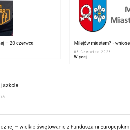
nej — 20 czerwca
Milejów miastem? - wniosek
05 Czerwiec 2026
Więcej…
j szkole
026
znej – wielkie świętowanie z Funduszami Europejskim