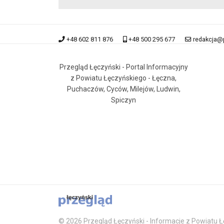
+48 602 811 876
+48 500 295 677
redakcja@
Przegląd Łęczyński - Portal Informacyjny
z Powiatu Łęczyńskiego - Łęczna,
Puchaczów, Cyców, Milejów, Ludwin,
Spiczyn
© 2026 Przegląd Łęczyński - Informacje z Powiatu Łę