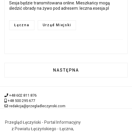
Sesja będzie transmitowana online. Mieszkańcy mogą
śledzić obrady na żywo pod adresem:
leczna.esesja.pl
Łęczna
Urząd Miejski
NASTĘPNA STRONA: BEZPŁATN
NASTĘPNA
+48 602 811 876
+48 500 295 677
redakcja@przegladleczynski.com
Przegląd Łęczyński - Portal Informacyjny
z Powiatu Łęczyńskiego - Łęczna,