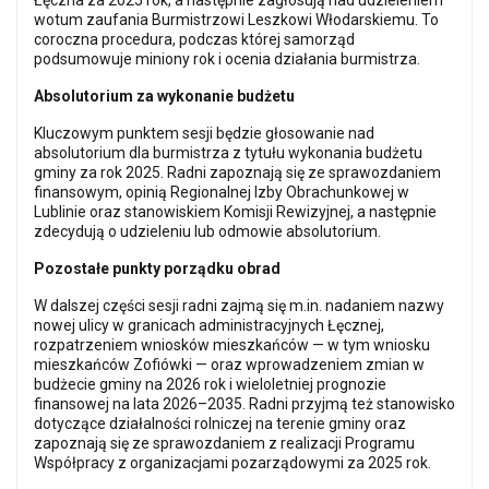
Łęczna za 2025 rok, a następnie zagłosują nad udzieleniem
wotum zaufania Burmistrzowi Leszkowi Włodarskiemu. To
coroczna procedura, podczas której samorząd
podsumowuje miniony rok i ocenia działania burmistrza.
Absolutorium za wykonanie budżetu
Kluczowym punktem sesji będzie głosowanie nad
absolutorium dla burmistrza z tytułu wykonania budżetu
gminy za rok 2025. Radni zapoznają się ze sprawozdaniem
finansowym, opinią Regionalnej Izby Obrachunkowej w
Lublinie oraz stanowiskiem Komisji Rewizyjnej, a następnie
zdecydują o udzieleniu lub odmowie absolutorium.
Pozostałe punkty porządku obrad
W dalszej części sesji radni zajmą się m.in. nadaniem nazwy
nowej ulicy w granicach administracyjnych Łęcznej,
rozpatrzeniem wniosków mieszkańców — w tym wniosku
mieszkańców Zofiówki — oraz wprowadzeniem zmian w
budżecie gminy na 2026 rok i wieloletniej prognozie
finansowej na lata 2026–2035. Radni przyjmą też stanowisko
dotyczące działalności rolniczej na terenie gminy oraz
zapoznają się ze sprawozdaniem z realizacji Programu
Współpracy z organizacjami pozarządowymi za 2025 rok.