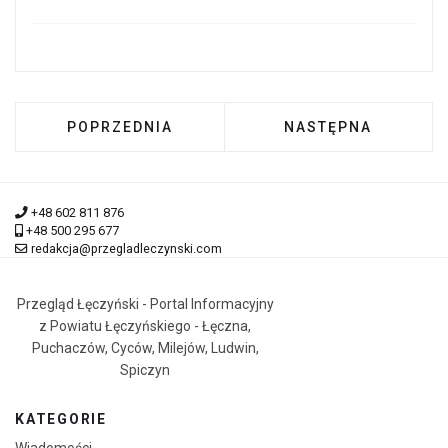
POPRZEDNIA STRONA: WŁODARSKI Z ABSOLUT
NASTĘPNA STRONA:
POPRZEDNIA
NASTĘPNA
+48 602 811 876
+48 500 295 677
redakcja@przegladleczynski.com
Przegląd Łęczyński - Portal Informacyjny
z Powiatu Łęczyńskiego - Łęczna,
Puchaczów, Cyców, Milejów, Ludwin,
Spiczyn
KATEGORIE