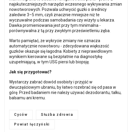
najskuteczniejszych narzędzi wczesnego wykrywania zmian
nowotworowych. Pozwala uchwycić guzki o średnicy
zaledwie 3–5 mm, czyli znacznie mniejsze niż te
wyczuwalne podczas samobadania czy wizyty u lekarza.
Dawka promieniowania jest przy tym minimalna -
porównywalna z tą przy zwykłym prześwietleniu zęba.
Warto pamiętać, że wykrycie zmiany nie oznacza
automatycznie nowotworu - zdecydowana większość
guzków okazuje się łagodna. Kobiety z nieprawidłowym
wynikiem kierowane są bezpłatnie na diagnostykę
uzupełniającą, w tym USG piersi lub biopsję.
Jak się przygotować?
Wystarczy zabrać dowód osobisty i przyjść w
dwuczęściowym ubraniu, by łatwo rozebrać się od pasa w
górę. Przed badaniem nie należy używać dezodorantu, talku,
balsamu ani kremu.
Cyców
Służba zdrowia
Powiat łęczyński