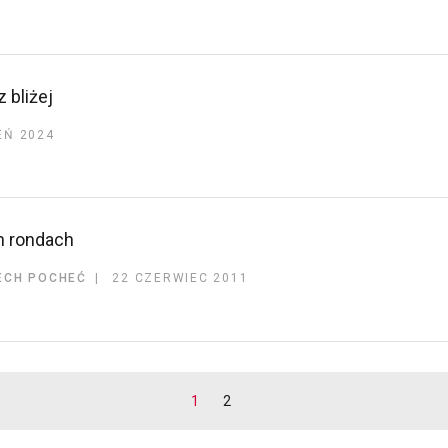
 bliżej
EŃ 2024
h rondach
ECH POCHEĆ
22 CZERWIEC 2011
1
2