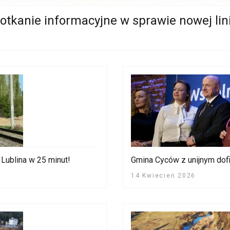
tkanie informacyjne w sprawie nowej lin
Lublina w 25 minut!
Gmina Cyców z unijnym do
14 Kwiecień 2026