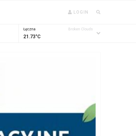
LOGIN
Łęczna
Broken Clouds
21.73°C