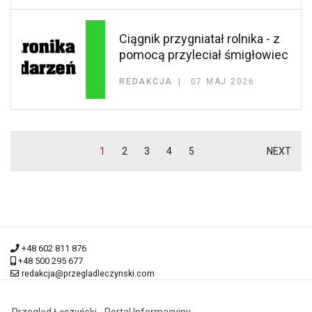
Ciągnik przygniatał rolnika - z
pomocą przyleciał śmigłowiec
REDAKCJA
07 MAJ 2026
1
2
3
4
5
NEXT
+48 602 811 876
+48 500 295 677
redakcja@przegladleczynski.com
Przegląd Łęczyński - Portal Informacyjny