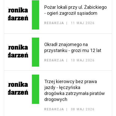
Pożar lokali przy ul. Żabickiego
- ogień zagroził sąsiadom
REDAKCJA
11 MAJ 2026
Okradł znajomego na
przystanku - grozi mu 12 lat
REDAKCJA
10 MAJ 2026
Trzej kierowcy bez prawa
jazdy - łęczyńska
drogówka zatrzymała piratów
drogowych
REDAKCJA
08 MAJ 2026