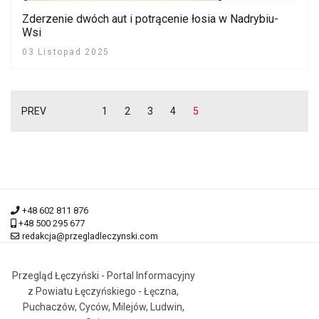
Zderzenie dwóch aut i potrącenie łosia w Nadrybiu-
Wsi
03 Listopad 2025
PREV
1
2
3
4
5
+48 602 811 876
+48 500 295 677
redakcja@przegladleczynski.com
Przegląd Łęczyński - Portal Informacyjny
z Powiatu Łęczyńskiego - Łęczna,
Puchaczów, Cyców, Milejów, Ludwin,