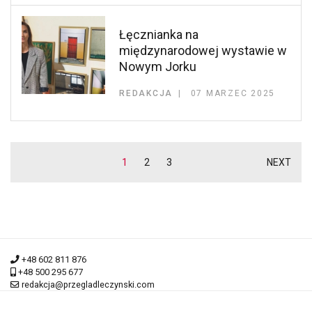
Łęcznianka na
międzynarodowej wystawie w
Nowym Jorku
REDAKCJA
07 MARZEC 2025
1
2
3
NEXT
+48 602 811 876
+48 500 295 677
redakcja@przegladleczynski.com