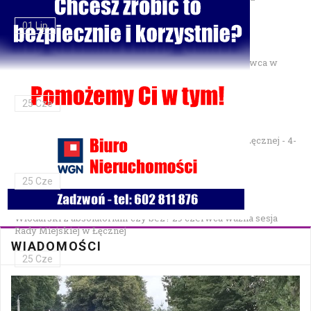
01 Lip
Gminne Zawody Sportowo-Pożarnicze OSP — 28 czerwca w
Parku Podzamcze
25 Cze
XXVII Festiwal Kapel Ulicznych i Podwórkowych w Łęcznej - 4-
5 lipca w Parku na Podzamczu
25 Cze
Włodarski z absolutorium czy bez? 29 czerwca ważna sesja
Rady Miejskiej w Łęcznej
WIADOMOŚCI
25 Cze
Bezpłatna mammografia w Cycowie