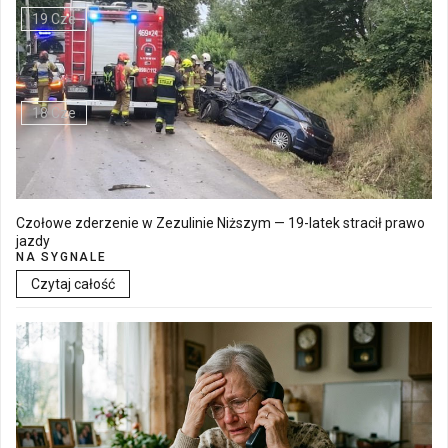
19 Cze
Walne Zgromadzenie w SM "Batory" już 19 czerwca w Łęcznej
18 Cze
Czołowe zderzenie w Zezulinie Niższym — 19-latek stracił prawo
jazdy
NA SYGNALE
Czytaj całość