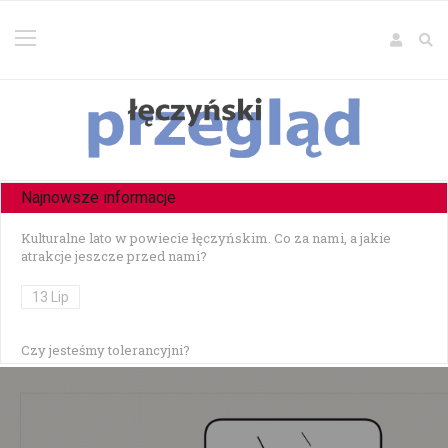
Najnowsze informacje
Kulturalne lato w powiecie łęczyńskim. Co za nami, a jakie
atrakcje jeszcze przed nami?
13 Lip
Czy jesteśmy tolerancyjni?
10 Lip
Czołowe zderzenie w Zezulinie Niższym — 19-latek stracił