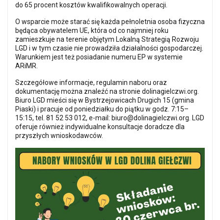
do 65 procent kosztów kwalifikowalnych operacji.
O wsparcie może starać się każda pełnoletnia osoba fizyczna
będąca obywatelem UE, która od co najmniej roku
zamieszkuje na terenie objętym Lokalną Strategią Rozwoju
LGD i w tym czasie nie prowadziła działalności gospodarczej.
Warunkiem jest też posiadanie numeru EP w systemie
ARiMR.
Szczegółowe informacje, regulamin naboru oraz
dokumentację można znaleźć na stronie dolinagielczwi.org.
Biuro LGD mieści się w Bystrzejowicach Drugich 15 (gmina
Piaski) i pracuje od poniedziałku do piątku w godz. 7:15–
15:15, tel. 81 52 53 012, e-mail:
biuro@dolinagielczwi.org
.
LGD
oferuje również indywidualne konsultacje doradcze dla
przyszłych wnioskodawców.