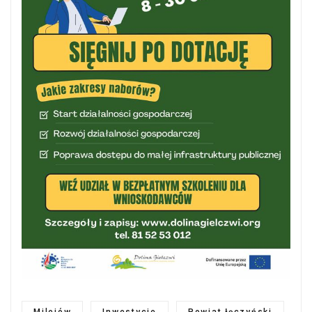
Milejów
Inwestycje
Powiat łęczyński