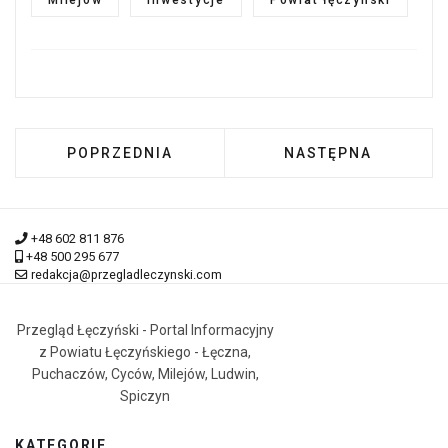
POPRZEDNIA STRONA: SPOTKANIE BIZNESOWE
NASTĘPNA STRONA:
POPRZEDNIA
NASTĘPNA
+48 602 811 876
+48 500 295 677
redakcja@przegladleczynski.com
Przegląd Łęczyński - Portal Informacyjny
z Powiatu Łęczyńskiego - Łęczna,
Puchaczów, Cyców, Milejów, Ludwin,
Spiczyn
KATEGORIE