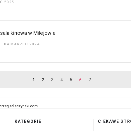
C 2025
ala kinowa w Milejowie
04 MARZEC 2024
1
2
3
4
5
6
7
przegladleczynski.com
KATEGORIE
CIEKAWE STR