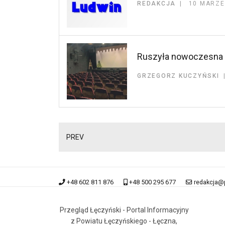
REDAKCJA
10 MARZE
Ruszyła nowoczesna s
GRZEGORZ KUCZYŃSKI
PREV
+48 602 811 876
+48 500 295 677
redakcja@
Przegląd Łęczyński - Portal Informacyjny
z Powiatu Łęczyńskiego - Łęczna,