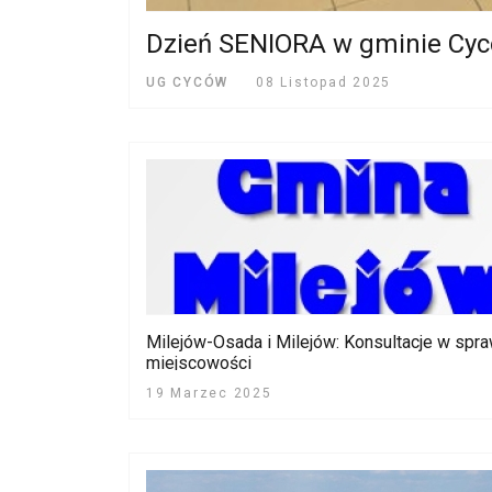
Dzień SENIORA w gminie Cy
UG CYCÓW
08 Listopad 2025
Milejów-Osada i Milejów: Konsultacje w spr
miejscowości
19 Marzec 2025