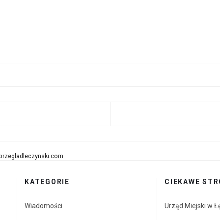
 STRONA: POWIAT ŁĘCZYŃSKI: NABÓR WNIOSKÓW NA 
przegladleczynski.com
KATEGORIE
CIEKAWE STR
Wiadomości
Urząd Miejski w Ł