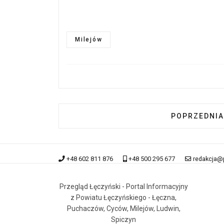
Milejów
POPRZEDNIA
POPRZEDNIA
+48 602 811 876
+48 500 295 677
redakcja@
Przegląd Łęczyński - Portal Informacyjny
z Powiatu Łęczyńskiego - Łęczna,
Puchaczów, Cyców, Milejów, Ludwin,
Spiczyn