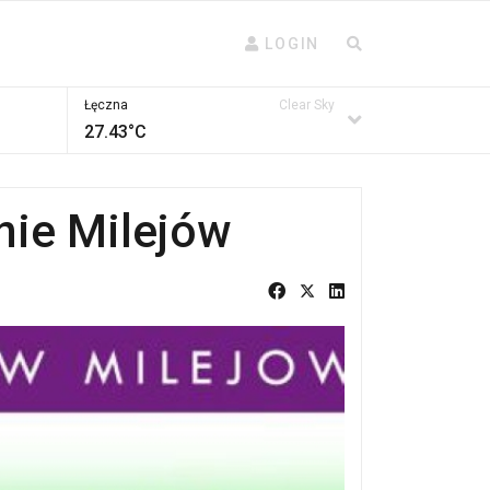
LOGIN
Łęczna
Clear Sky
27.43°C
nie Milejów