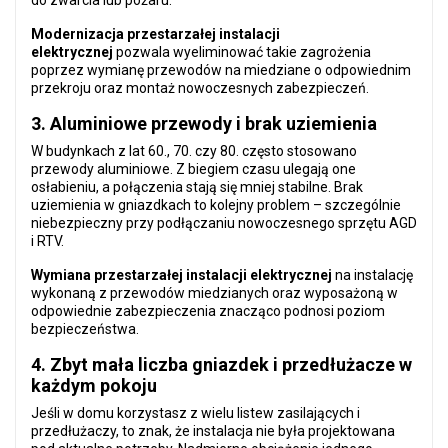
do zwarcia lub pożaru.
Modernizacja przestarzałej instalacji
elektrycznej
pozwala wyeliminować takie zagrożenia
poprzez wymianę przewodów na miedziane o odpowiednim
przekroju oraz montaż nowoczesnych zabezpieczeń.
3. Aluminiowe przewody i brak uziemienia
W budynkach z lat 60., 70. czy 80. często stosowano
przewody aluminiowe. Z biegiem czasu ulegają one
osłabieniu, a połączenia stają się mniej stabilne. Brak
uziemienia w gniazdkach to kolejny problem – szczególnie
niebezpieczny przy podłączaniu nowoczesnego sprzętu AGD
i RTV.
Wymiana przestarzałej instalacji elektrycznej
na instalację
wykonaną z przewodów miedzianych oraz wyposażoną w
odpowiednie zabezpieczenia znacząco podnosi poziom
bezpieczeństwa.
4. Zbyt mała liczba gniazdek i przedłużacze w
każdym pokoju
Jeśli w domu korzystasz z wielu listew zasilających i
przedłużaczy, to znak, że instalacja nie była projektowana