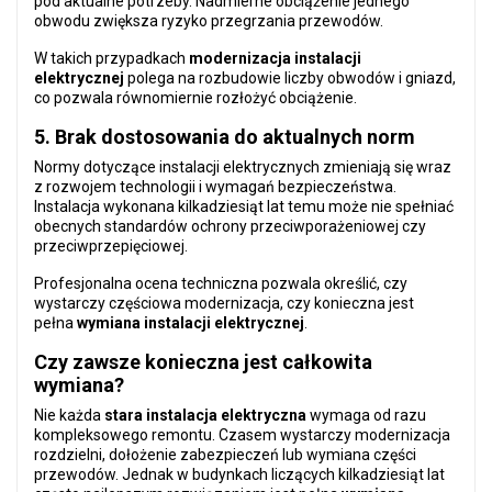
pod aktualne potrzeby. Nadmierne obciążenie jednego
obwodu zwiększa ryzyko przegrzania przewodów.
W takich przypadkach
modernizacja instalacji
elektrycznej
polega na rozbudowie liczby obwodów i gniazd,
co pozwala równomiernie rozłożyć obciążenie.
5. Brak dostosowania do aktualnych norm
Normy dotyczące instalacji elektrycznych zmieniają się wraz
z rozwojem technologii i wymagań bezpieczeństwa.
Instalacja wykonana kilkadziesiąt lat temu może nie spełniać
obecnych standardów ochrony przeciwporażeniowej czy
przeciwprzepięciowej.
Profesjonalna ocena techniczna pozwala określić, czy
wystarczy częściowa modernizacja, czy konieczna jest
pełna
wymiana instalacji elektrycznej
.
Czy zawsze konieczna jest całkowita
wymiana?
Nie każda
stara instalacja elektryczna
wymaga od razu
kompleksowego remontu. Czasem wystarczy modernizacja
rozdzielni, dołożenie zabezpieczeń lub wymiana części
przewodów. Jednak w budynkach liczących kilkadziesiąt lat