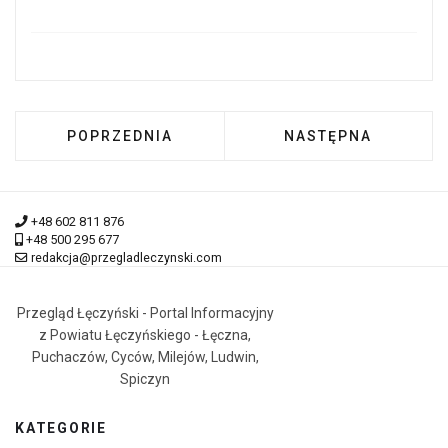
POPRZEDNIA STRONA: Z MYŚLĄ O RODZICACH
NASTĘPNA STRONA:
POPRZEDNIA
NASTĘPNA
+48 602 811 876
+48 500 295 677
redakcja@przegladleczynski.com
Przegląd Łęczyński - Portal Informacyjny
z Powiatu Łęczyńskiego - Łęczna,
Puchaczów, Cyców, Milejów, Ludwin,
Spiczyn
KATEGORIE