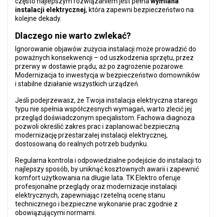
często najlepszym rozwiązaniem jest pełna
wymiana
instalacji elektrycznej
, która zapewni bezpieczeństwo na
kolejne dekady.
Dlaczego nie warto zwlekać?
Ignorowanie objawów zużycia instalacji może prowadzić do
poważnych konsekwencji – od uszkodzenia sprzętu, przez
przerwy w dostawie prądu, aż po zagrożenie pożarowe.
Modernizacja to inwestycja w bezpieczeństwo domowników
i stabilne działanie wszystkich urządzeń.
Jeśli podejrzewasz, że Twoja instalacja elektryczna starego
typu nie spełnia współczesnych wymagań, warto zlecić jej
przegląd doświadczonym specjalistom. Fachowa diagnoza
pozwoli określić zakres prac i zaplanować bezpieczną
modernizację przestarzałej instalacji elektrycznej,
dostosowaną do realnych potrzeb budynku.
Regularna kontrola i odpowiedzialne podejście do instalacji to
najlepszy sposób, by uniknąć kosztownych awarii i zapewnić
komfort użytkowania na długie lata.
TK Elektro
oferuje
profesjonalne przeglądy oraz modernizacje instalacji
elektrycznych, zapewniając rzetelną ocenę stanu
technicznego i bezpieczne wykonanie prac zgodnie z
obowiązującymi normami.