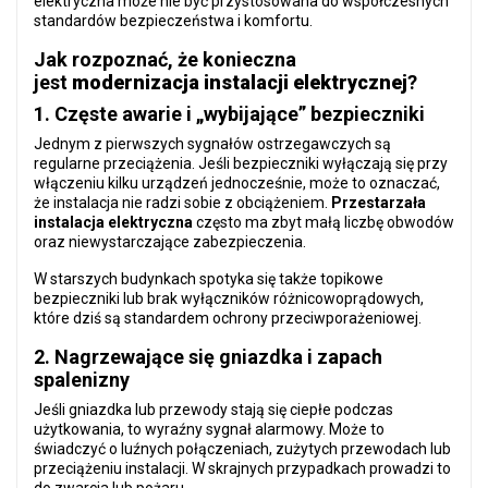
elektryczna może nie być przystosowana do współczesnych
standardów bezpieczeństwa i komfortu.
Jak rozpoznać, że konieczna
jest
modernizacja instalacji elektrycznej
?
1. Częste awarie i „wybijające” bezpieczniki
Jednym z pierwszych sygnałów ostrzegawczych są
regularne przeciążenia. Jeśli bezpieczniki wyłączają się przy
włączeniu kilku urządzeń jednocześnie, może to oznaczać,
że instalacja nie radzi sobie z obciążeniem.
Przestarzała
instalacja elektryczna
często ma zbyt małą liczbę obwodów
oraz niewystarczające zabezpieczenia.
W starszych budynkach spotyka się także topikowe
bezpieczniki lub brak wyłączników różnicowoprądowych,
które dziś są standardem ochrony przeciwporażeniowej.
2. Nagrzewające się gniazdka i zapach
spalenizny
Jeśli gniazdka lub przewody stają się ciepłe podczas
użytkowania, to wyraźny sygnał alarmowy. Może to
świadczyć o luźnych połączeniach, zużytych przewodach lub
przeciążeniu instalacji. W skrajnych przypadkach prowadzi to