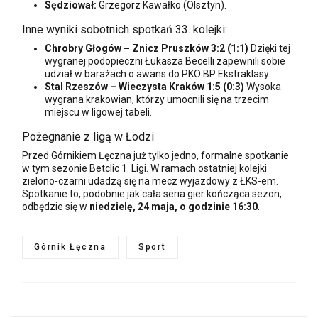
Sędziował:
Grzegorz Kawałko (Olsztyn).
Inne wyniki sobotnich spotkań 33. kolejki:
Chrobry Głogów – Znicz Pruszków 3:2 (1:1)
Dzięki tej
wygranej podopieczni Łukasza Becelli zapewnili sobie
udział w barażach o awans do PKO BP Ekstraklasy.
Stal Rzeszów – Wieczysta Kraków 1:5 (0:3)
Wysoka
wygrana krakowian, którzy umocnili się na trzecim
miejscu w ligowej tabeli.
Pożegnanie z ligą w Łodzi
Przed Górnikiem Łęczna już tylko jedno, formalne spotkanie
w tym sezonie Betclic 1. Ligi. W ramach ostatniej kolejki
zielono-czarni udadzą się na mecz wyjazdowy z ŁKS-em.
Spotkanie to, podobnie jak cała seria gier kończąca sezon,
odbędzie się w
niedzielę, 24 maja, o godzinie 16:30
.
Górnik Łęczna
Sport