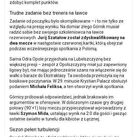
zdobyć komplet punktów.
Trudne zadanie bez trenera na ławce
Zadanie od początku było skomplikowane – i to nie tylko ze
względu na presję wyniku. Na domiar złego Górnik musiał
radzić sobie bez swojego szkoleniowca na ławce
rezerwowych.
Jurij Szatałow został zdyskwalifikowany na
dwa mecze
w następstwie czerwonej kartki, którą obejrzał
podczas wcześniejszego spotkania z Polonią.
Sama Odra Opole przyjechała na Lubelszczyznę bez
większej presji – zespół z Opolszczyzny miał już zapewniony
ligowy byt, nie mając jednocześnie szans na włączenie się do
walki o baraże do Ekstraklasy. Ta swoboda przełożyła się na
boiskowe poczynania. W 29. minucie Krystian Palacz obsłużył
podaniem
Michała Feliksa
, a ten otworzył wynik spotkania.
Górnicy próbowali odpowiedzieć, jednak brakowało im
argumentów w ofensywie. W doliczonym czasie gry drugiej
połowy (90'+1) losy meczu przypieczętował wprowadzony z
ławki
Szymon Mida
, ustalając wynik na 2:0 dla gości i gasząc
ostatnie światło w tunelu dla kibiców z Łęcznej.
Sezon pełen turbulencji