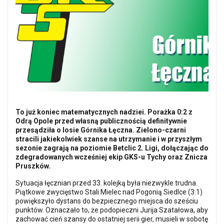
To już koniec matematycznych nadziei. Porażka 0:2 z
Odrą Opole przed własną publicznością definitywnie
przesądziła o losie Górnika Łęczna. Zielono-czarni
stracili jakiekolwiek szanse na utrzymanie i w przyszłym
sezonie zagrają na poziomie Betclic 2. Ligi, dołączając do
zdegradowanych wcześniej ekip GKS-u Tychy oraz Znicza
Pruszków.
Sytuacja łęcznian przed 33. kolejką była niezwykle trudna.
Piątkowe zwycięstwo Stali Mielec nad Pogonią Siedlce (3:1)
powiększyło dystans do bezpiecznego miejsca do sześciu
punktów. Oznaczało to, że podopieczni Jurija Szatałowa, aby
zachować cień szansy do ostatniej serii gier, musieli w sobotę