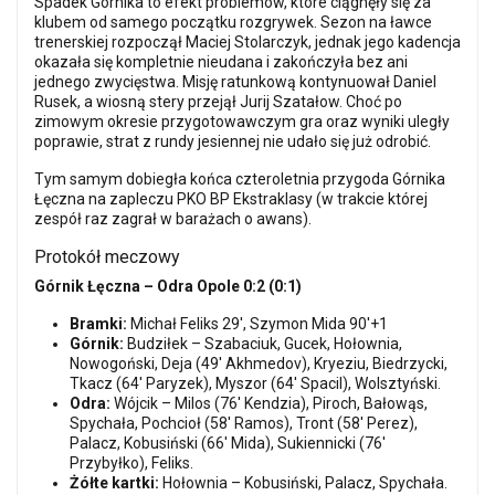
Spadek Górnika to efekt problemów, które ciągnęły się za
klubem od samego początku rozgrywek. Sezon na ławce
trenerskiej rozpoczął Maciej Stolarczyk, jednak jego kadencja
okazała się kompletnie nieudana i zakończyła bez ani
jednego zwycięstwa. Misję ratunkową kontynuował Daniel
Rusek, a wiosną stery przejął Jurij Szatałow. Choć po
zimowym okresie przygotowawczym gra oraz wyniki uległy
poprawie, strat z rundy jesiennej nie udało się już odrobić.
Tym samym dobiegła końca czteroletnia przygoda Górnika
Łęczna na zapleczu PKO BP Ekstraklasy (w trakcie której
zespół raz zagrał w barażach o awans).
Protokół meczowy
Górnik Łęczna – Odra Opole 0:2 (0:1)
Bramki:
Michał Feliks 29', Szymon Mida 90'+1
Górnik:
Budziłek – Szabaciuk, Gucek, Hołownia,
Nowogoński, Deja (49' Akhmedov), Kryeziu, Biedrzycki,
Tkacz (64' Paryzek), Myszor (64' Spacil), Wolsztyński.
Odra:
Wójcik – Milos (76' Kendzia), Piroch, Bałowąs,
Spychała, Pochcioł (58' Ramos), Tront (58' Perez),
Palacz, Kobusiński (66' Mida), Sukiennicki (76'
Przybyłko), Feliks.
Żółte kartki:
Hołownia – Kobusiński, Palacz, Spychała.