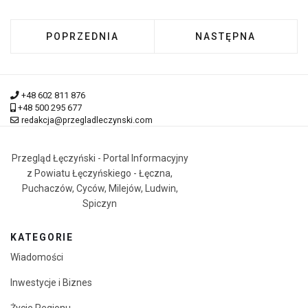
POPRZEDNIA STRONA: ROWEROWA STOLICA PO
NASTĘPNA STRONA:
POPRZEDNIA
NASTĘPNA
+48 602 811 876
+48 500 295 677
redakcja@przegladleczynski.com
Przegląd Łęczyński - Portal Informacyjny
z Powiatu Łęczyńskiego - Łęczna,
Puchaczów, Cyców, Milejów, Ludwin,
Spiczyn
KATEGORIE
Wiadomości
Inwestycje i Biznes