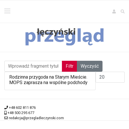
Wprowadź fragment tytułu
Filtr
Wyczyść
Pokaż #
Rodzinna przygoda na Starym Mieście.
MOPS zaprasza na wspólne podchody
+48 602 811 876
+48 500 295 677
redakcja@przegladleczynski.com