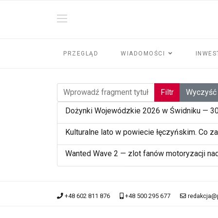
PRZEGLĄD
WIADOMOŚCI
INWES
Wprowadź fragment tytułu
Filtr
Wyczyść
Dożynki Wojewódzkie 2026 w Świdniku — 30 
Kulturalne lato w powiecie łęczyńskim. Co za
Wanted Wave 2 — zlot fanów motoryzacji na
+48 602 811 876
+48 500 295 677
redakcja@