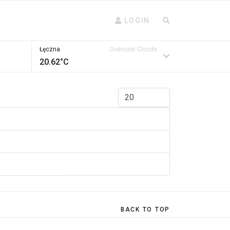
LOGIN
Łęczna
Overcast Clouds
20.62°C
Pokaż #
BACK TO TOP