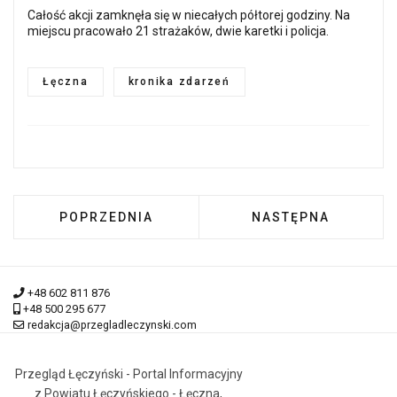
Całość akcji zamknęła się w niecałych półtorej godziny. Na
miejscu pracowało 21 strażaków, dwie karetki i policja.
Łęczna
kronika zdarzeń
POPRZEDNIA STRONA: KARAMBOL W SPICZYNI
NASTĘPNA STRONA:
POPRZEDNIA
NASTĘPNA
+48 602 811 876
+48 500 295 677
redakcja@przegladleczynski.com
Przegląd Łęczyński - Portal Informacyjny
z Powiatu Łęczyńskiego - Łęczna,