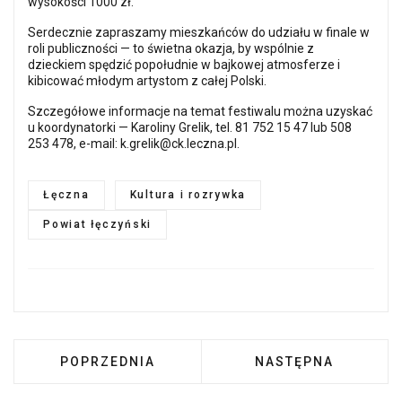
wysokości 1000 zł.
Serdecznie zapraszamy mieszkańców do udziału w finale w
roli publiczności — to świetna okazja, by wspólnie z
dzieckiem spędzić popołudnie w bajkowej atmosferze i
kibicować młodym artystom z całej Polski.
Szczegółowe informacje na temat festiwalu można uzyskać
u koordynatorki — Karoliny Grelik, tel. 81 752 15 47 lub 508
253 478, e-mail:
k.grelik@ck.leczna.pl
.
Łęczna
Kultura i rozrywka
Powiat łęczyński
POPRZEDNIA STRONA: SYNAGOGA W ŁĘCZNEJ 
NASTĘPNA STRONA:
POPRZEDNIA
NASTĘPNA