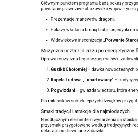
Głównym punktem programu będą pokazy przygo
powstanie prawdziwe obozowisko wojów i rycerzy.
Prezentacje manewrów dragonii,
Pokazy władania bronią białą i pojedynki na 
Widowiskowa inscenizacja
„Porwanie Staroś
Muzyczna uczta: Od jazzu po energetyczny fi
Oprawa muzyczna tegorocznej majówki zadowoli n
Guzik&Chołomiej
– dawka nowoczesnych b
Kapela Ludowa „Lubartowiacy”
– tradycyjny
Pogwizdani
– gwiazda wieczoru, która ene
Dla miłośników subtelniejszych dźwięków przygo
Smaki tradycji i atrakcje dla najmłodszych
Nieodłącznym elementem wydarzenia są stoiska
przysmaki przygotowane według tradycyjnych rece
dekoracji po drewniane zabawki.