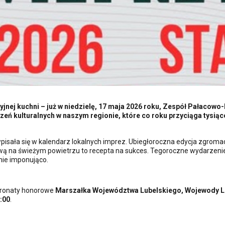
yjnej kuchni – już w niedzielę, 17 maja 2026 roku, Zespół Pałaco
rzeń kulturalnych w naszym regionie, które co roku przyciąga tysi
sała się w kalendarz lokalnych imprez. Ubiegłoroczna edycja zgromadz
bawą na świeżym powietrzu to recepta na sukces. Tegoroczne wydarzen
nie imponująco.
tronaty honorowe
Marszałka Województwa Lubelskiego, Wojewody Lu
:00
.