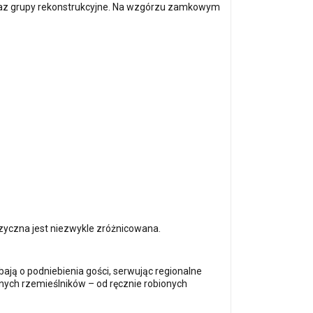
z grupy rekonstrukcyjne. Na wzgórzu zamkowym
zyczna jest niezwykle zróżnicowana.
bają o podniebienia gości, serwując regionalne
nych rzemieślników – od ręcznie robionych