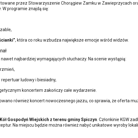
towane przez Stowarzyszenie Chorągiew Zamku w Zawieprzycach ora
 W programie znajdą się:
szable,
cianki”
, która co roku wzbudza największe emocje wśród widzów.
nał
awet najbardziej wymagających słuchaczy. Na scenie wystąpią:
rzmień,
 repertuar ludowy i biesiadny,
rgetycznym koncertem zakończy całe wydarzenie.
towano również koncert nowoczesnego jazzu, co sprawia, że oferta mu
Kół Gospodyń Wiejskich z terenu gminy Spiczyn
. Członkinie KGW zad
ptur. Na miejscu będzie można również nabyć unikatowe wyroby lokal