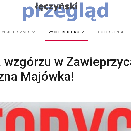
TYCJE I BIZNES
ŻYCIE REGIONU
OGŁOSZENIA
na wzgórzu w Zawieprzyc
czna Majówka!