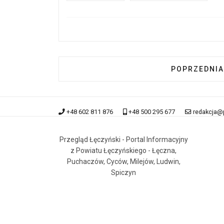
POPRZEDNIA
POPRZEDNIA
+48 602 811 876
+48 500 295 677
redakcja@
Przegląd Łęczyński - Portal Informacyjny
z Powiatu Łęczyńskiego - Łęczna,
Puchaczów, Cyców, Milejów, Ludwin,
Spiczyn