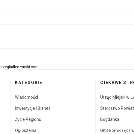
 STRONA: INSPIRACJE FESTIWAL W GMINIE MILEJÓW 
przegladleczynski.com
KATEGORIE
CIEKAWE STR
Wiadomości
Urząd Miejski w Ł
Inwestycje i Biznes
Starostwo Powia
Życie Regionu
Bogdanka
Ogłoszenia
GKS Górnik Łęczn