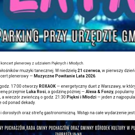
koncert plenerowy z udziałem Pięknych i Młodych.
łośników muzyki tanecznej. W niedzielę
21 czerwca
, w pierwszy dzie
ncert plenerowy —
Muzyczne Powitanie Lata 2026
.
 godz. 17:00 otworzy
ROXAOK
— energetyczny duet z Warszawy, w który
scenę przejmie
Luka Rosi
, a godzinę później —
Alexa & Fonzy
, popularny
, a wieczór zwieńczą o godz. 21:30
Piękni i Młodzi
— jeden z najpopula
ie od ponad dekady.
 i dorosłych oraz strefę gastronomiczną. Wstęp na całe wydarzenie jest