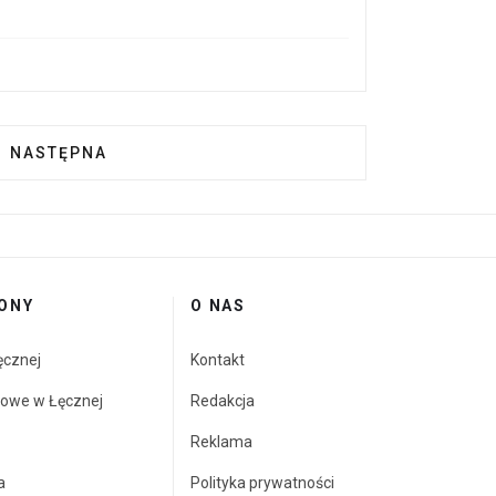
— TRZY DNI MUZYKI, ROZMÓW I ROZWOJU
NASTĘPNA STRONA: MUZYKA, KTÓRA ŁĄCZY SERCA. 
NASTĘPNA
ONY
O NAS
ęcznej
Kontakt
towe w Łęcznej
Redakcja
Reklama
a
Polityka prywatności