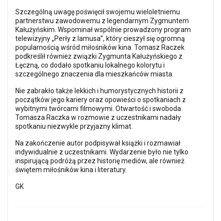
Szczególną uwagę poświęcił swojemu wieloletniemu
partnerstwu zawodowemu z legendarnym Zygmuntem
Kałużyńskim. Wspominał wspólnie prowadzony program
telewizyjny „Perły z lamusa”, który cieszył się ogromną
popularnością wśród miłośników kina. Tomasz Raczek
podkreślił również związki Zygmunta Kałużyńskiego z
Łęczną, co dodało spotkaniu lokalnego kolorytu i
szczególnego znaczenia dla mieszkańców miasta.
Nie zabrakło także lekkich i humorystycznych historii z
początków jego kariery oraz opowieści o spotkaniach z
wybitnymi twórcami filmowymi. Otwartość i swoboda
Tomasza Raczka w rozmowie z uczestnikami nadały
spotkaniu niezwykle przyjazny klimat.
Na zakończenie autor podpisywał książki i rozmawiał
indywidualnie z uczestnikami. Wydarzenie było nie tylko
inspirującą podróżą przez historię mediów, ale również
świętem miłośników kina i literatury.
GK