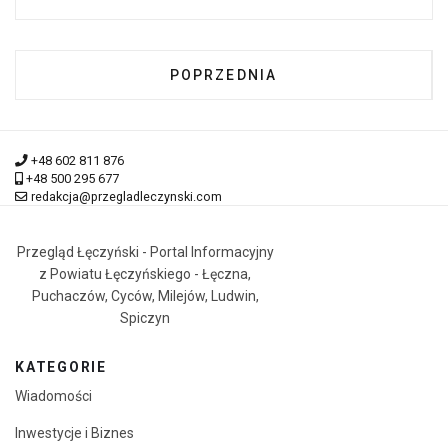
POPRZEDNIA STRONA: POWIATOW
POPRZEDNIA
+48 602 811 876
+48 500 295 677
redakcja@przegladleczynski.com
Przegląd Łęczyński - Portal Informacyjny
z Powiatu Łęczyńskiego - Łęczna,
Puchaczów, Cyców, Milejów, Ludwin,
Spiczyn
KATEGORIE
Wiadomości
Inwestycje i Biznes