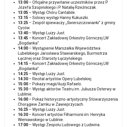
13:00
– Oficjalne przywitanie uczestników przez P.
Józefa Szopińskiego i P. Natalię Rzeźniczak.
13:05
– Występ Chóru Cantabile.
13:15
– Solowy występ Hanny Kukuszki.
13:25
– Zespół śpiewaczy „Świerszczowianki” z gminy
Cyców.
13:40
– Występ Luizy Just.
13:45
– Koncert Zakładowej Orkiestry Górniczej LW
„Bogdanka”.
14:00
– Wystąpienie Marszałka Województwa
Lubelskiego Jarosława Stawiarskiego, Burmistrza
Łęcznej oraz Starosty Łęczyńskiego.
14:15
– Koncert Zakładowej Orkiestry Górniczej LW
„Bogdanka”.
14:25
– Występ Luizy Just.
14:30
– Recital artystów Opery Lubelskiej.
15:00
– Pokazy magii/iluzji Rafaelo.
15:30
– Występ aktorów Teatru im. Juliusza Osterwy w
Lublinie.
16:00
– Pokaz historyczno-artystyczny Stowarzyszenia
Chorągiew Zamku w Zawieprzycach.
16:25
– Występ Luizy Just.
16:30
– Koncert artystów Filharmonii im. Henryka
Wieniawskiego w Lublinie.
17:00
– Występ Zespołu Ludowego z Ludwina.