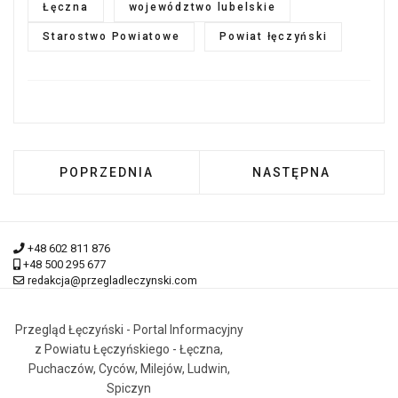
Łęczna
województwo lubelskie
Starostwo Powiatowe
Powiat łęczyński
POPRZEDNIA STRONA: GORĄCO W MILEJOWSK
NASTĘPNA STRONA:
POPRZEDNIA
NASTĘPNA
+48 602 811 876
+48 500 295 677
redakcja@przegladleczynski.com
Przegląd Łęczyński - Portal Informacyjny
z Powiatu Łęczyńskiego - Łęczna,
Puchaczów, Cyców, Milejów, Ludwin,
Spiczyn