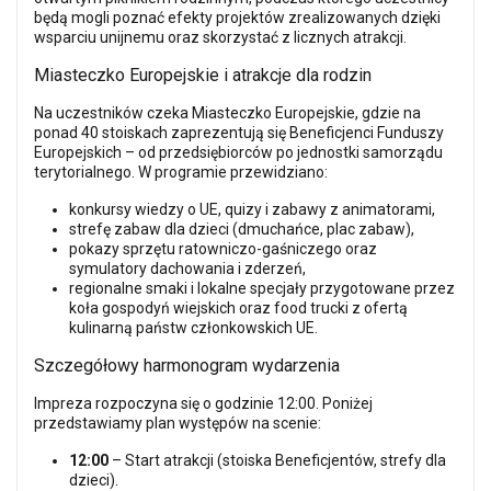
będą mogli poznać efekty projektów zrealizowanych dzięki
wsparciu unijnemu oraz skorzystać z licznych atrakcji.
Miasteczko Europejskie i atrakcje dla rodzin
Na uczestników czeka Miasteczko Europejskie, gdzie na
ponad 40 stoiskach zaprezentują się Beneficjenci Funduszy
Europejskich – od przedsiębiorców po jednostki samorządu
terytorialnego. W programie przewidziano:
konkursy wiedzy o UE, quizy i zabawy z animatorami,
strefę zabaw dla dzieci (dmuchańce, plac zabaw),
pokazy sprzętu ratowniczo-gaśniczego oraz
symulatory dachowania i zderzeń,
regionalne smaki i lokalne specjały przygotowane przez
koła gospodyń wiejskich oraz food trucki z ofertą
kulinarną państw członkowskich UE.
Szczegółowy harmonogram wydarzenia
Impreza rozpoczyna się o godzinie 12:00. Poniżej
przedstawiamy plan występów na scenie:
12:00
– Start atrakcji (stoiska Beneficjentów, strefy dla
dzieci).