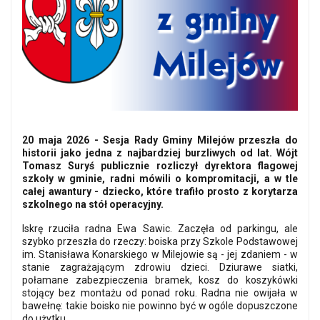
20 maja 2026 - Sesja Rady Gminy Milejów przeszła do
historii jako jedna z najbardziej burzliwych od lat. Wójt
Tomasz Suryś publicznie rozliczył dyrektora flagowej
szkoły w gminie, radni mówili o kompromitacji, a w tle
całej awantury - dziecko, które trafiło prosto z korytarza
szkolnego na stół operacyjny.
Iskrę rzuciła radna Ewa Sawic. Zaczęła od parkingu, ale
szybko przeszła do rzeczy: boiska przy Szkole Podstawowej
im. Stanisława Konarskiego w Milejowie są - jej zdaniem - w
stanie zagrażającym zdrowiu dzieci. Dziurawe siatki,
połamane zabezpieczenia bramek, kosz do koszykówki
stojący bez montażu od ponad roku. Radna nie owijała w
bawełnę: takie boisko nie powinno być w ogóle dopuszczone
do użytku.