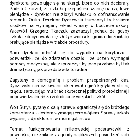
dyrektora, powołując się na skargi, które do nich docierały.
Padł też zarzut, że szkoła przepuściła szansę na rządowe
pieniądze - dyrektor nie złożył wniosku o dofinansowanie
remontu Orlika. Dyrektor Dyczewski tłumaczył to brakiem
środków na wymagany wkład własny w budżecie szkoły.
Wicewójt Grzegorz Tkaczuk zaznaczył jednak, że gdyby
szkoła zdecydowała się złożyć wniosek, gmina dorzuciłaby
brakujące pieniądze w trakcie procedury.
Sam dyrektor odniósł się do wypadku na korytarzu -
potwierdził, że do zdarzenia doszło i że uczeń wymagał
pomocy medycznej, ale zaprzeczył, by jego przebieg był tak
dramatyczny, jak przedstawiła to radna.
Zapytany o demografię i problem przepełnionych klas,
Dyczewski nieoczekiwanie skierował ogień krytyki w stronę
rządu, zarzucając mu brak skutecznej polityki prorodzinnej i
odpowiedzialność za wyludnianie wiejskich szkół.
Wójt Suryś, pytany o całą sprawę, ograniczył się do krótkiego
komentarza: - Jestem wymagającym wójtem. Sprawy szkoły
wyjaśnię z dyrektorem w moim gabinecie.
Temat funkcjonowania milejowskiej podstawówki z
pewnością nie zniknie z agendy najbliższych posiedzeń rady