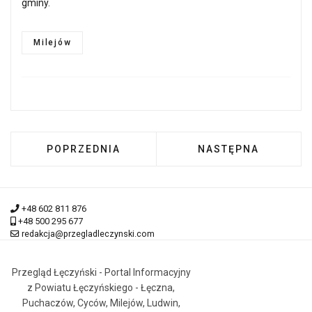
gminy.
Milejów
POPRZEDNIA STRONA: MILEJÓW MIASTEM? - 
NASTĘPNA STRONA:
POPRZEDNIA
NASTĘPNA
+48 602 811 876
+48 500 295 677
redakcja@przegladleczynski.com
Przegląd Łęczyński - Portal Informacyjny
z Powiatu Łęczyńskiego - Łęczna,
Puchaczów, Cyców, Milejów, Ludwin,