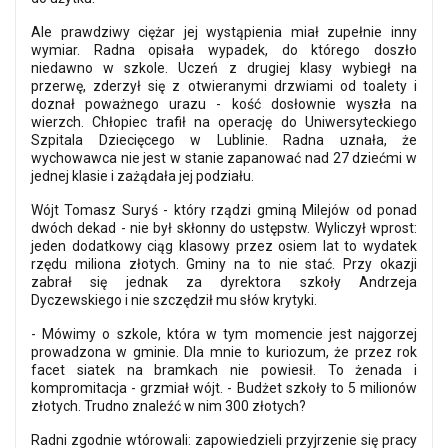
Ale prawdziwy ciężar jej wystąpienia miał zupełnie inny
wymiar. Radna opisała wypadek, do którego doszło
niedawno w szkole. Uczeń z drugiej klasy wybiegł na
przerwę, zderzył się z otwieranymi drzwiami od toalety i
doznał poważnego urazu - kość dosłownie wyszła na
wierzch. Chłopiec trafił na operację do Uniwersyteckiego
Szpitala Dziecięcego w Lublinie. Radna uznała, że
wychowawca nie jest w stanie zapanować nad 27 dziećmi w
jednej klasie i zażądała jej podziału.
Wójt Tomasz Suryś - który rządzi gminą Milejów od ponad
dwóch dekad - nie był skłonny do ustępstw. Wyliczył wprost:
jeden dodatkowy ciąg klasowy przez osiem lat to wydatek
rzędu miliona złotych. Gminy na to nie stać. Przy okazji
zabrał się jednak za dyrektora szkoły Andrzeja
Dyczewskiego i nie szczędził mu słów krytyki.
- Mówimy o szkole, która w tym momencie jest najgorzej
prowadzona w gminie. Dla mnie to kuriozum, że przez rok
facet siatek na bramkach nie powiesił. To żenada i
kompromitacja - grzmiał wójt. - Budżet szkoły to 5 milionów
złotych. Trudno znaleźć w nim 300 złotych?
Radni zgodnie wtórowali: zapowiedzieli przyjrzenie się pracy