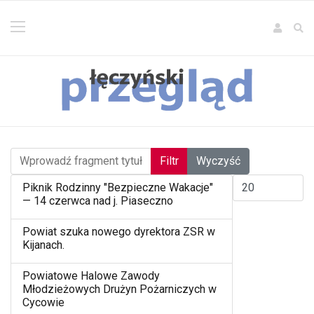
Wprowadź fragment tytułu
Filtr
Wyczyść
Pokaż #
Piknik Rodzinny "Bezpieczne Wakacje"
— 14 czerwca nad j. Piaseczno
Powiat szuka nowego dyrektora ZSR w
Kijanach.
Powiatowe Halowe Zawody
Młodzieżowych Drużyn Pożarniczych w
Cycowie