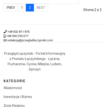
PREV
1
2
NEXT
Strona 2 z 2
+48 602 811 876
+48 500 295 677
redakcja@przegladleczynski.com
Przegląd Łęczyński - Portal Informacyjny
z Powiatu Łęczyńskiego - Łęczna,
Puchaczów, Cyców, Milejów, Ludwin,
Spiczyn
KATEGORIE
Wiadomości
Inwestycje i Biznes
Życie Regionu