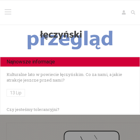
Najnowsze informacje
Kulturalne lato w powiecie łęczyńskim. Co za nami, a jakie
atrakcje jeszcze przed nami?
13 Lip
Czy jesteśmy tolerancyjni?
10 Lip
Czołowe zderzenie w Zezulinie Niższym — 19-latek stracił