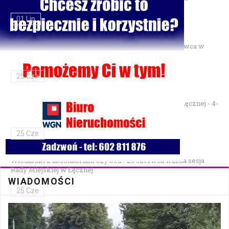
01 Lip
Gminne Zawody Sportowo-Pożarnicze OSP — 28 czerwca w
Parku Podzamcze
25 Cze
XXVII Festiwal Kapel Ulicznych i Podwórkowych w Łęcznej - 4-
5 lipca w Parku na Podzamczu
25 Cze
Włodarski z absolutorium czy bez? 29 czerwca ważna sesja
Rady Miejskiej w Łęcznej
WIADOMOŚCI
25 Cze
Bezpłatna mammografia w Cycowie