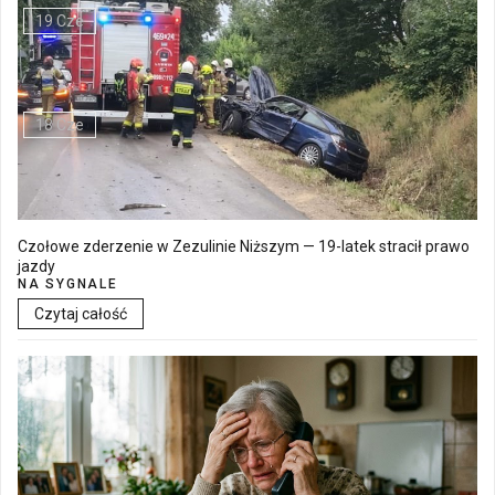
19 Cze
Walne Zgromadzenie w SM "Batory" już 19 czerwca w Łęcznej
18 Cze
Czołowe zderzenie w Zezulinie Niższym — 19-latek stracił prawo
jazdy
NA SYGNALE
Czytaj całość