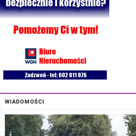
Bezpłatna mammografia w Cycowie
19 Cze
Walne Zgromadzenie w SM "Batory" już 19 czerwca w Łęcznej
18 Cze
WIADOMOŚCI