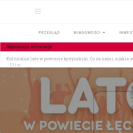
PRZEGLĄD
WIADOMOŚCI
INWES
Najnowsze informacje
Kulturalne lato w powiecie łęczyńskim. Co za nami, a jakie 
13 Lip
Czy jesteśmy tolerancyjni?
10 Lip
Czołowe zderzenie w Zezulinie Niższym — 19-latek stracił p
10 Lip
Zainstalowała aplikację na prośbę „pracownika banku" — strac
06 Lip