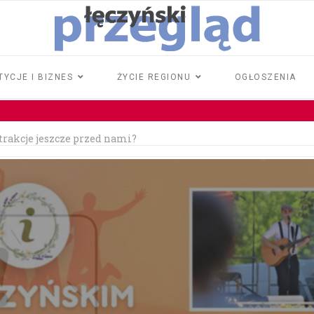
TYCJE I BIZNES
ŻYCIE REGIONU
OGŁOSZENIA
atrakcje jeszcze przed nami?
rawo jazdy
iła 18 tysięcy złotych