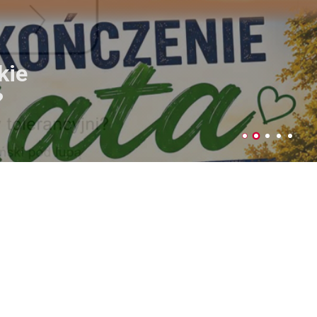
ujemy plony
czniów
Parku Podzamcze
 4-5 lipca w Parku na Podzamczu
dy Miejskiej w Łęcznej