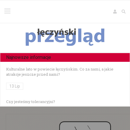
Najnowsze informacje
Kulturalne lato w powiecie łęczyńskim. Co za nami, a jakie
atrakcje jeszcze przed nami?
13 Lip
Czy jesteśmy tolerancyjni?
10 Lip
Czołowe zderzenie w Zezulinie Niższym — 19-latek stracił