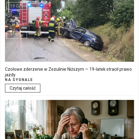
19 Cze
Walne Zgromadzenie w SM "Batory" już 19 czerwca w Łęcznej
18 Cze
Czołowe zderzenie w Zezulinie Niższym — 19-latek stracił prawo
jazdy
NA SYGNALE
Czytaj całość