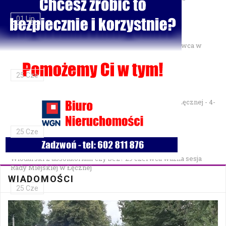
01 Lip
Gminne Zawody Sportowo-Pożarnicze OSP — 28 czerwca w
Parku Podzamcze
25 Cze
XXVII Festiwal Kapel Ulicznych i Podwórkowych w Łęcznej - 4-
5 lipca w Parku na Podzamczu
25 Cze
Włodarski z absolutorium czy bez? 29 czerwca ważna sesja
Rady Miejskiej w Łęcznej
WIADOMOŚCI
25 Cze
Bezpłatna mammografia w Cycowie