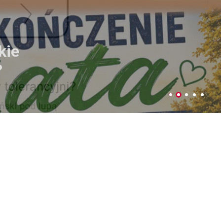
ujemy plony
czniów
Parku Podzamcze
 4-5 lipca w Parku na Podzamczu
dy Miejskiej w Łęcznej