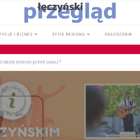
TYCJE I BIZNES
ŻYCIE REGIONU
OGŁOSZENIA
atrakcje jeszcze przed nami?
rawo jazdy
iła 18 tysięcy złotych