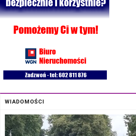
Bezpłatna mammografia w Cycowie
19 Cze
Walne Zgromadzenie w SM "Batory" już 19 czerwca w Łęcznej
18 Cze
WIADOMOŚCI