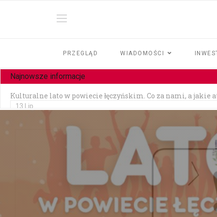
PRZEGLĄD
WIADOMOŚCI
INWES
Najnowsze informacje
Kulturalne lato w powiecie łęczyńskim. Co za nami, a jakie 
13 Lip
Czy jesteśmy tolerancyjni?
10 Lip
Czołowe zderzenie w Zezulinie Niższym — 19-latek stracił p
10 Lip
Zainstalowała aplikację na prośbę „pracownika banku" — strac
06 Lip