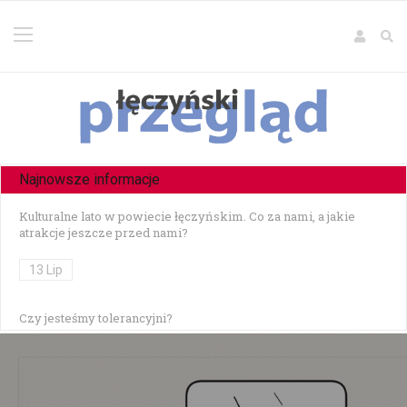
Najnowsze informacje
Kulturalne lato w powiecie łęczyńskim. Co za nami, a jakie
atrakcje jeszcze przed nami?
13 Lip
Czy jesteśmy tolerancyjni?
10 Lip
Czołowe zderzenie w Zezulinie Niższym — 19-latek stracił