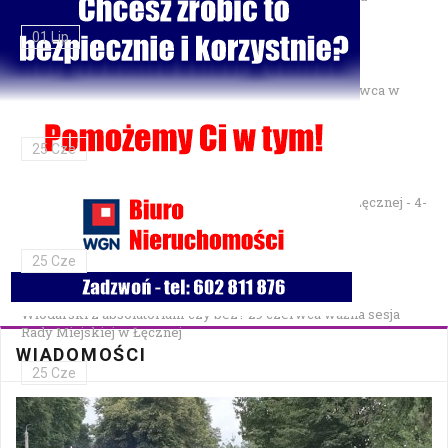
01 Lip
Gminne Zawody Sportowo-Pożarnicze OSP — 28 czerwca w
Parku Podzamcze
25 Cze
XXVII Festiwal Kapel Ulicznych i Podwórkowych w Łęcznej - 4-
5 lipca w Parku na Podzamczu
25 Cze
Włodarski z absolutorium czy bez? 29 czerwca ważna sesja
Rady Miejskiej w Łęcznej
WIADOMOŚCI
25 Cze
Bezpłatna mammografia w Cycowie