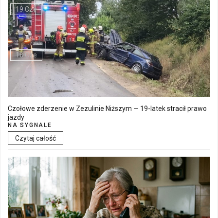
19 Cze
Walne Zgromadzenie w SM "Batory" już 19 czerwca w Łęcznej
18 Cze
Czołowe zderzenie w Zezulinie Niższym — 19-latek stracił prawo
jazdy
NA SYGNALE
Czytaj całość