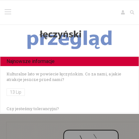
Najnowsze informacje
Kulturalne lato w powiecie łęczyńskim. Co za nami, a jakie
atrakcje jeszcze przed nami?
13 Lip
Czy jesteśmy tolerancyjni?
10 Lip
Czołowe zderzenie w Zezulinie Niższym — 19-latek stracił