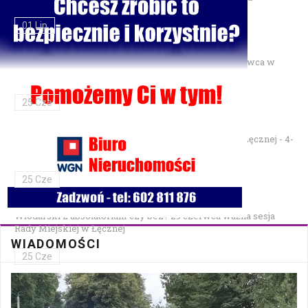
01 Lip
Gminne Zawody Sportowo-Pożarnicze OSP — 28 czerwca w
Parku Podzamcze
25 Cze
XXVII Festiwal Kapel Ulicznych i Podwórkowych w Łęcznej - 4-
5 lipca w Parku na Podzamczu
25 Cze
Włodarski z absolutorium czy bez? 29 czerwca ważna sesja
Rady Miejskiej w Łęcznej
WIADOMOŚCI
25 Cze
Bezpłatna mammografia w Cycowie