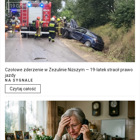
19 Cze
Walne Zgromadzenie w SM "Batory" już 19 czerwca w Łęcznej
18 Cze
Czołowe zderzenie w Zezulinie Niższym — 19-latek stracił prawo
jazdy
NA SYGNALE
Czytaj całość