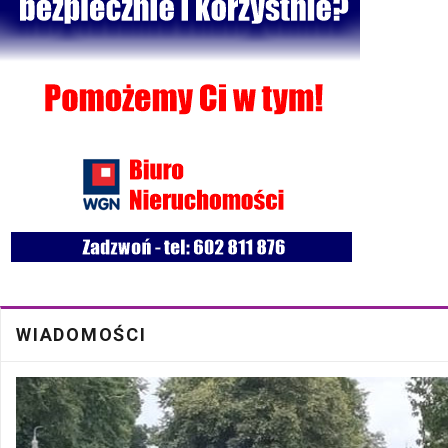
Bezpłatna mammografia w Cycowie
19 Cze
Walne Zgromadzenie w SM "Batory" już 19 czerwca w Łęcznej
18 Cze
WIADOMOŚCI