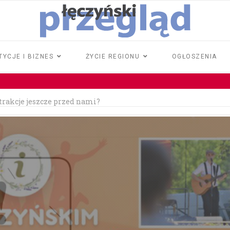
TYCJE I BIZNES
ŻYCIE REGIONU
OGŁOSZENIA
atrakcje jeszcze przed nami?
rawo jazdy
iła 18 tysięcy złotych