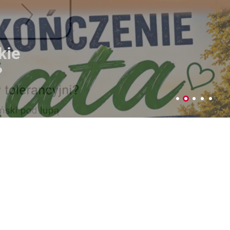
ujemy plony
czniów
Parku Podzamcze
 4-5 lipca w Parku na Podzamczu
dy Miejskiej w Łęcznej