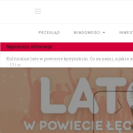
PRZEGLĄD
WIADOMOŚCI
INWES
Najnowsze informacje
Kulturalne lato w powiecie łęczyńskim. Co za nami, a jakie 
13 Lip
Czy jesteśmy tolerancyjni?
10 Lip
Czołowe zderzenie w Zezulinie Niższym — 19-latek stracił p
10 Lip
Zainstalowała aplikację na prośbę „pracownika banku" — strac
06 Lip