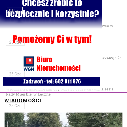
01 Lip
Gminne Zawody Sportowo-Pożarnicze OSP — 28 czerwca w
Parku Podzamcze
25 Cze
XXVII Festiwal Kapel Ulicznych i Podwórkowych w Łęcznej - 4-
5 lipca w Parku na Podzamczu
25 Cze
Włodarski z absolutorium czy bez? 29 czerwca ważna sesja
Rady Miejskiej w Łęcznej
WIADOMOŚCI
25 Cze
Bezpłatna mammografia w Cycowie