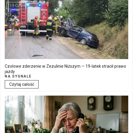
19 Cze
Walne Zgromadzenie w SM "Batory" już 19 czerwca w Łęcznej
18 Cze
Czołowe zderzenie w Zezulinie Niższym — 19-latek stracił prawo
jazdy
NA SYGNALE
Czytaj całość