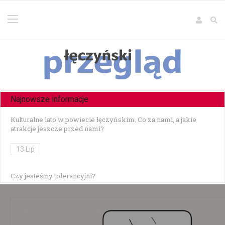
Najnowsze informacje
Kulturalne lato w powiecie łęczyńskim. Co za nami, a jakie
atrakcje jeszcze przed nami?
13 Lip
Czy jesteśmy tolerancyjni?
10 Lip
Czołowe zderzenie w Zezulinie Niższym — 19-latek stracił