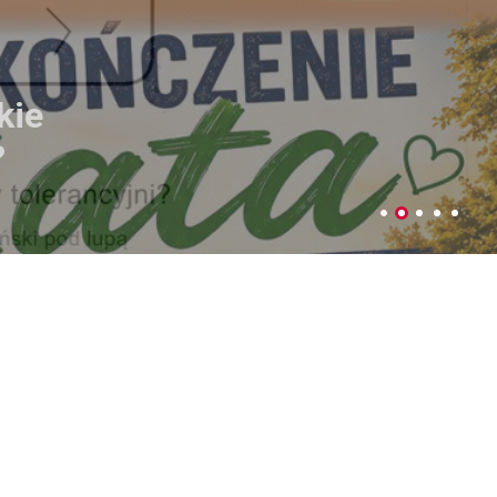
ujemy plony
czniów
Parku Podzamcze
 4-5 lipca w Parku na Podzamczu
dy Miejskiej w Łęcznej