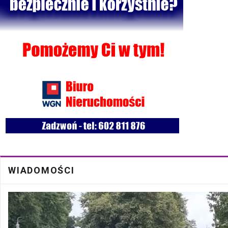
Bezpłatna mammografia w Cycowie
19 Cze
Walne Zgromadzenie w SM "Batory" już 19 czerwca w Łęcznej
18 Cze
WIADOMOŚCI