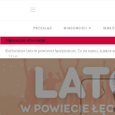
PRZEGLĄD
WIADOMOŚCI
INWES
Najnowsze informacje
Kulturalne lato w powiecie łęczyńskim. Co za nami, a jakie 
13 Lip
Czy jesteśmy tolerancyjni?
10 Lip
Czołowe zderzenie w Zezulinie Niższym — 19-latek stracił p
10 Lip
Zainstalowała aplikację na prośbę „pracownika banku" — strac
06 Lip