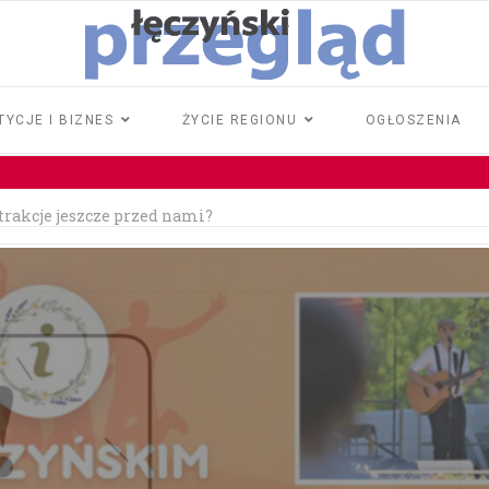
TYCJE I BIZNES
ŻYCIE REGIONU
OGŁOSZENIA
atrakcje jeszcze przed nami?
rawo jazdy
iła 18 tysięcy złotych