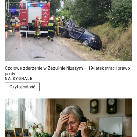
19 Cze
Walne Zgromadzenie w SM "Batory" już 19 czerwca w Łęcznej
18 Cze
Czołowe zderzenie w Zezulinie Niższym — 19-latek stracił prawo
jazdy
NA SYGNALE
Czytaj całość