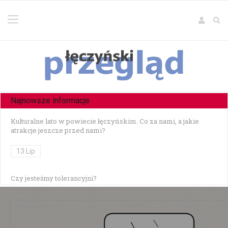
Najnowsze informacje
Kulturalne lato w powiecie łęczyńskim. Co za nami, a jakie
atrakcje jeszcze przed nami?
13 Lip
Czy jesteśmy tolerancyjni?
10 Lip
Czołowe zderzenie w Zezulinie Niższym — 19-latek stracił