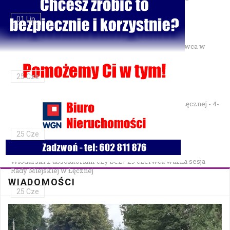
01 Lip
Gminne Zawody Sportowo-Pożarnicze OSP — 28 czerwca w
Parku Podzamcze
25 Cze
XXVII Festiwal Kapel Ulicznych i Podwórkowych w Łęcznej - 4-
5 lipca w Parku na Podzamczu
25 Cze
Włodarski z absolutorium czy bez? 29 czerwca ważna sesja
Rady Miejskiej w Łęcznej
WIADOMOŚCI
25 Cze
Bezpłatna mammografia w Cycowie