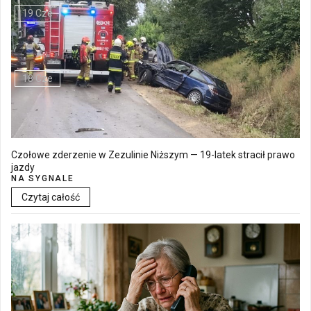
19 Cze
Walne Zgromadzenie w SM "Batory" już 19 czerwca w Łęcznej
18 Cze
Czołowe zderzenie w Zezulinie Niższym — 19-latek stracił prawo
jazdy
NA SYGNALE
Czytaj całość