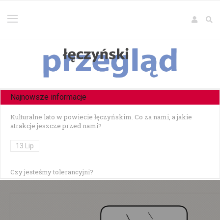
Najnowsze informacje
Kulturalne lato w powiecie łęczyńskim. Co za nami, a jakie
atrakcje jeszcze przed nami?
13 Lip
Czy jesteśmy tolerancyjni?
10 Lip
Czołowe zderzenie w Zezulinie Niższym — 19-latek stracił