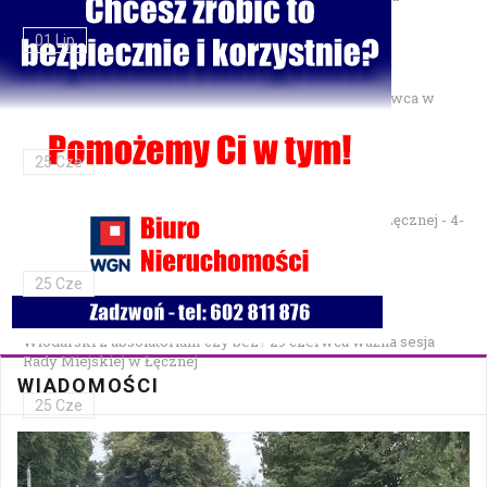
01 Lip
Gminne Zawody Sportowo-Pożarnicze OSP — 28 czerwca w
Parku Podzamcze
25 Cze
XXVII Festiwal Kapel Ulicznych i Podwórkowych w Łęcznej - 4-
5 lipca w Parku na Podzamczu
25 Cze
Włodarski z absolutorium czy bez? 29 czerwca ważna sesja
Rady Miejskiej w Łęcznej
WIADOMOŚCI
25 Cze
Bezpłatna mammografia w Cycowie