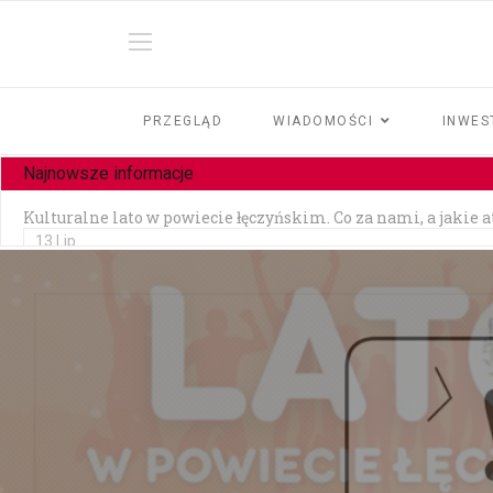
PRZEGLĄD
WIADOMOŚCI
INWES
Najnowsze informacje
Kulturalne lato w powiecie łęczyńskim. Co za nami, a jakie 
13 Lip
Czy jesteśmy tolerancyjni?
10 Lip
Czołowe zderzenie w Zezulinie Niższym — 19-latek stracił p
10 Lip
Zainstalowała aplikację na prośbę „pracownika banku" — strac
06 Lip