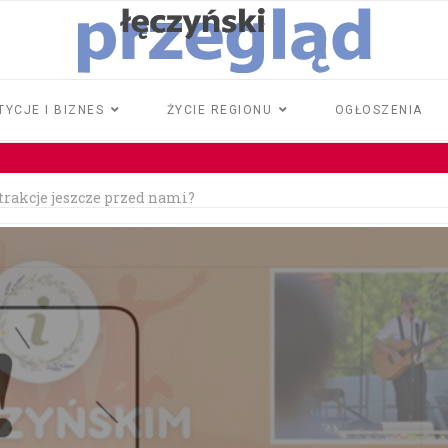
TYCJE I BIZNES
ŻYCIE REGIONU
OGŁOSZENIA
atrakcje jeszcze przed nami?
rawo jazdy
iła 18 tysięcy złotych