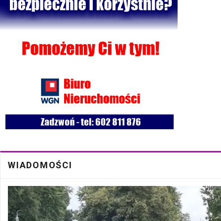
Bezpłatna mammografia w Cycowie
19 Cze
Walne Zgromadzenie w SM "Batory" już 19 czerwca w Łęcznej
18 Cze
WIADOMOŚCI