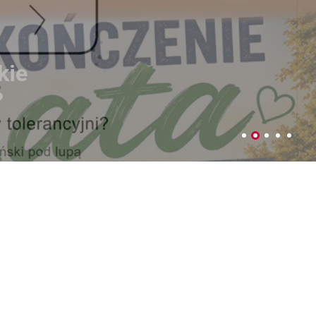
ujemy plony
czniów
Parku Podzamcze
 4-5 lipca w Parku na Podzamczu
dy Miejskiej w Łęcznej