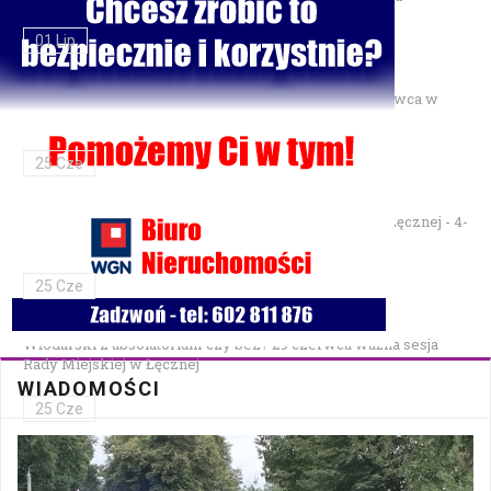
01 Lip
Gminne Zawody Sportowo-Pożarnicze OSP — 28 czerwca w
Parku Podzamcze
25 Cze
XXVII Festiwal Kapel Ulicznych i Podwórkowych w Łęcznej - 4-
5 lipca w Parku na Podzamczu
25 Cze
Włodarski z absolutorium czy bez? 29 czerwca ważna sesja
Rady Miejskiej w Łęcznej
WIADOMOŚCI
25 Cze
Bezpłatna mammografia w Cycowie