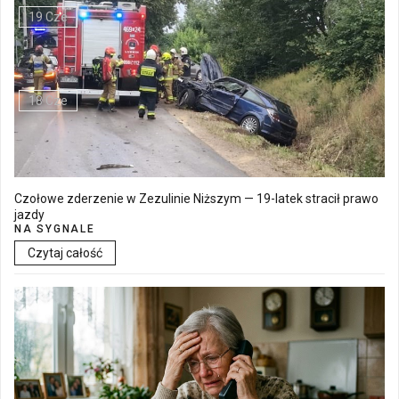
19 Cze
Walne Zgromadzenie w SM "Batory" już 19 czerwca w Łęcznej
18 Cze
Czołowe zderzenie w Zezulinie Niższym — 19-latek stracił prawo
jazdy
NA SYGNALE
Czytaj całość