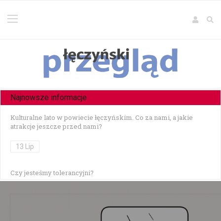
Najnowsze informacje
Kulturalne lato w powiecie łęczyńskim. Co za nami, a jakie
atrakcje jeszcze przed nami?
13 Lip
Czy jesteśmy tolerancyjni?
10 Lip
Czołowe zderzenie w Zezulinie Niższym — 19-latek stracił