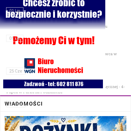
01 Lip
Motocyklista trafił do szpitala po zderzeniu w Charlężu
01 Lip
Gminne Zawody Sportowo-Pożarnicze OSP — 28 czerwca w
Parku Podzamcze
25 Cze
XXVII Festiwal Kapel Ulicznych i Podwórkowych w Łęcznej - 4-
5 lipca w Parku na Podzamczu
WIADOMOŚCI
25 Cze
Włodarski z absolutorium czy bez? 29 czerwca ważna sesja
Rady Miejskiej w Łęcznej