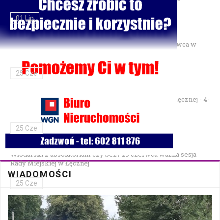
01 Lip
Gminne Zawody Sportowo-Pożarnicze OSP — 28 czerwca w
Parku Podzamcze
25 Cze
XXVII Festiwal Kapel Ulicznych i Podwórkowych w Łęcznej - 4-
5 lipca w Parku na Podzamczu
25 Cze
Włodarski z absolutorium czy bez? 29 czerwca ważna sesja
Rady Miejskiej w Łęcznej
WIADOMOŚCI
25 Cze
Bezpłatna mammografia w Cycowie