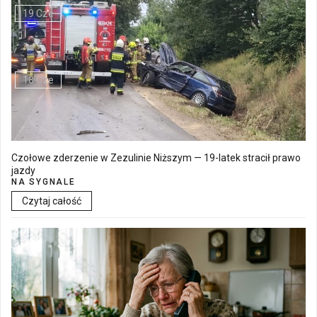
19 Cze
Walne Zgromadzenie w SM "Batory" już 19 czerwca w Łęcznej
18 Cze
Czołowe zderzenie w Zezulinie Niższym — 19-latek stracił prawo
jazdy
NA SYGNALE
Czytaj całość