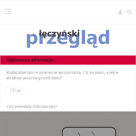
Najnowsze informacje
Kulturalne lato w powiecie łęczyńskim. Co za nami, a jakie
atrakcje jeszcze przed nami?
13 Lip
Czy jesteśmy tolerancyjni?
10 Lip
Czołowe zderzenie w Zezulinie Niższym — 19-latek stracił