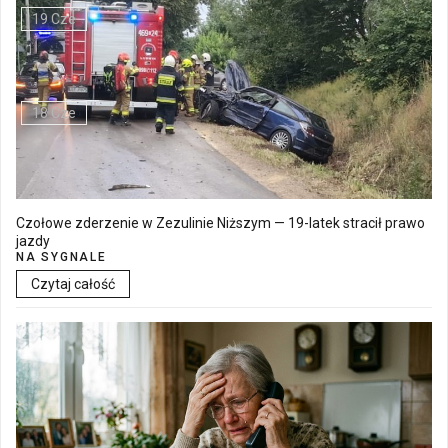
19 Cze
Walne Zgromadzenie w SM "Batory" już 19 czerwca w Łęcznej
18 Cze
Czołowe zderzenie w Zezulinie Niższym — 19-latek stracił prawo
jazdy
NA SYGNALE
Czytaj całość