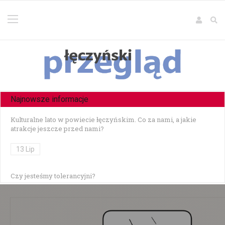
Najnowsze informacje
Kulturalne lato w powiecie łęczyńskim. Co za nami, a jakie
atrakcje jeszcze przed nami?
13 Lip
Czy jesteśmy tolerancyjni?
10 Lip
Czołowe zderzenie w Zezulinie Niższym — 19-latek stracił