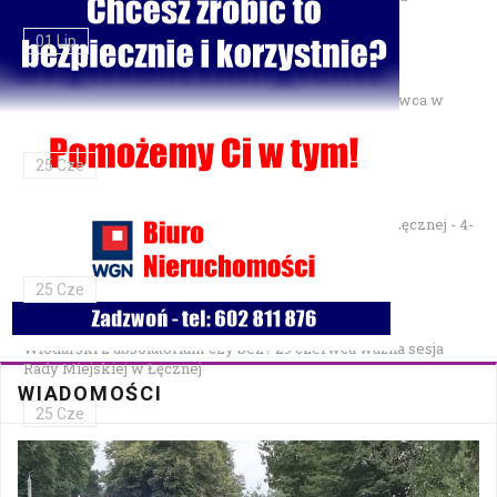
01 Lip
Gminne Zawody Sportowo-Pożarnicze OSP — 28 czerwca w
Parku Podzamcze
25 Cze
XXVII Festiwal Kapel Ulicznych i Podwórkowych w Łęcznej - 4-
5 lipca w Parku na Podzamczu
25 Cze
Włodarski z absolutorium czy bez? 29 czerwca ważna sesja
Rady Miejskiej w Łęcznej
WIADOMOŚCI
25 Cze
Bezpłatna mammografia w Cycowie