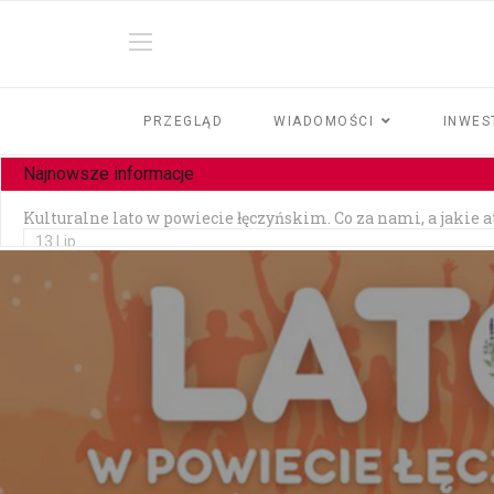
PRZEGLĄD
WIADOMOŚCI
INWES
Najnowsze informacje
Kulturalne lato w powiecie łęczyńskim. Co za nami, a jakie 
13 Lip
Czy jesteśmy tolerancyjni?
10 Lip
Czołowe zderzenie w Zezulinie Niższym — 19-latek stracił p
10 Lip
Zainstalowała aplikację na prośbę „pracownika banku" — strac
06 Lip