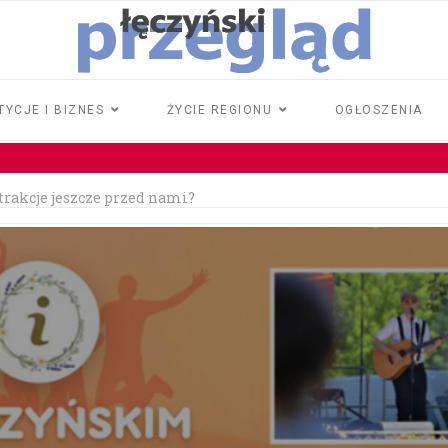
TYCJE I BIZNES
ŻYCIE REGIONU
OGŁOSZENIA
atrakcje jeszcze przed nami?
rawo jazdy
iła 18 tysięcy złotych