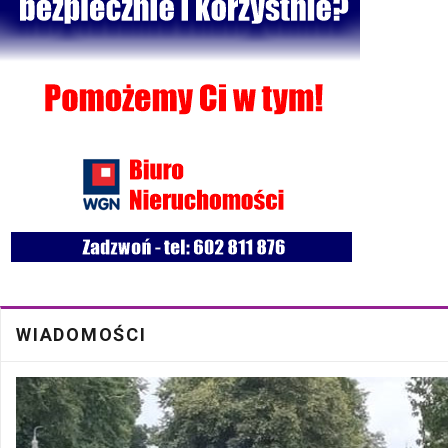
Bezpłatna mammografia w Cycowie
19 Cze
Walne Zgromadzenie w SM "Batory" już 19 czerwca w Łęcznej
18 Cze
WIADOMOŚCI