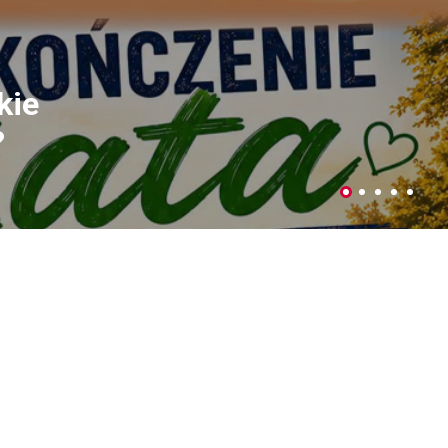
ujemy plony
czniów
Parku Podzamcze
 4-5 lipca w Parku na Podzamczu
dy Miejskiej w Łęcznej